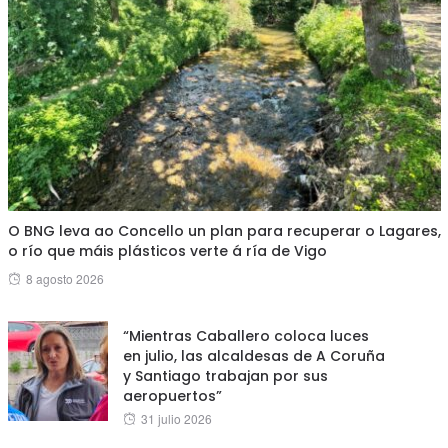
O BNG leva ao Concello un plan para recuperar o Lagares,
o río que máis plásticos verte á ría de Vigo
Posted
8 agosto 2026
on
“Mientras Caballero coloca luces
en julio, las alcaldesas de A Coruña
y Santiago trabajan por sus
aeropuertos”
Posted
31 julio 2026
on