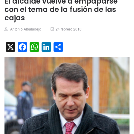
El alcalde vuelve a empaparse
con el tema de la fusión de las
cajas
Author
Posted
Antonio Albaladejo
24 febrero 2010
on
X
Facebook
WhatsApp
LinkedIn
Compartir