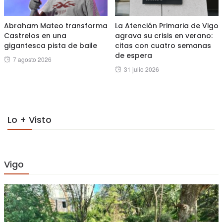
Abraham Mateo transforma
La Atención Primaria de Vigo
Castrelos en una
agrava su crisis en verano:
gigantesca pista de baile
citas con cuatro semanas
de espera
Posted
7 agosto 2026
Posted
31 julio 2026
on
on
Lo + Visto
Vigo