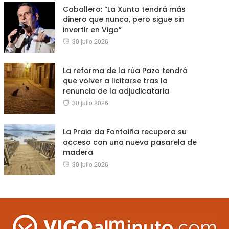
Caballero: “La Xunta tendrá más
dinero que nunca, pero sigue sin
invertir en Vigo”
Posted
30 julio 2026
on
La reforma de la rúa Pazo tendrá
que volver a licitarse tras la
renuncia de la adjudicataria
Posted
30 julio 2026
on
La Praia da Fontaiña recupera su
acceso con una nueva pasarela de
madera
Posted
30 julio 2026
on