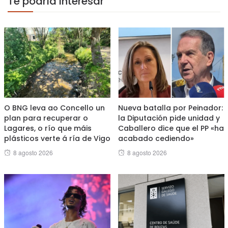
Te podría interesar
O BNG leva ao Concello un
Nueva batalla por Peinador:
plan para recuperar o
la Diputación pide unidad y
Lagares, o río que máis
Caballero dice que el PP «ha
plásticos verte á ría de Vigo
acabado cediendo»
Posted
Posted
8 agosto 2026
8 agosto 2026
on
on