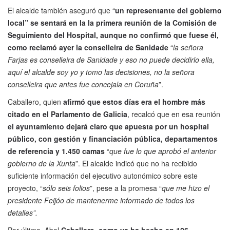
El alcalde también aseguró que “
un representante del gobierno
local” se sentará en la la primera reunión de la Comisión de
Seguimiento del Hospital, aunque no confirmó que fuese él,
como reclamó ayer la conselleira de Sanidade
“
la señora
Farjas es conselleira de Sanidade y eso no puede decidirlo ella,
aquí el alcalde soy yo y tomo las decisiones, no la señora
conselleira que antes fue concejala en Coruña
”.
Caballero, quien
afirmó que estos días era el hombre más
citado en el Parlamento de Galicia
, recalcó que en esa reunión
el ayuntamiento dejará claro que apuesta por un hospital
público, con gestión y financiación pública, departamentos
de referencia y 1.450 camas
“
que fue lo que aprobó el anterior
gobierno de la Xunta
”. El alcalde indicó que no ha recibido
suficiente información del ejecutivo autonómico sobre este
proyecto, “
sólo seis folios
”, pese a la promesa “
que me hizo el
presidente Feijóo de mantenerme informado de todos los
detalles”.
Por último, Abel
Caballero, como ya ha hecho en 126