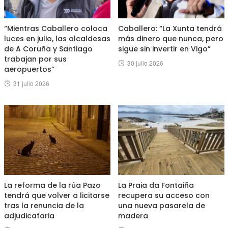
“Mientras Caballero coloca
Caballero: “La Xunta tendrá
luces en julio, las alcaldesas
más dinero que nunca, pero
de A Coruña y Santiago
sigue sin invertir en Vigo”
trabajan por sus
Posted
30 julio 2026
aeropuertos”
on
Posted
31 julio 2026
on
La reforma de la rúa Pazo
La Praia da Fontaiña
tendrá que volver a licitarse
recupera su acceso con
tras la renuncia de la
una nueva pasarela de
adjudicataria
madera