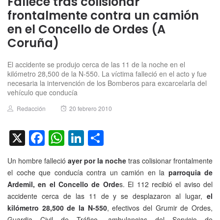
Fallece tras colisionar
frontalmente contra un camión
en el Concello de Ordes (A
Coruña)
El accidente se produjo cerca de las 11 de la noche en el
kilómetro 28,500 de la N-550. La víctima falleció en el acto y fue
necesaria la intervención de los Bomberos para excarcelarla del
vehículo que conducía
Author
Posted
Redacción
20 febrero 2010
on
X
Facebook
WhatsApp
LinkedIn
Compartir
Un hombre falleció
ayer por la noche
tras colisionar frontalmente
el coche que conducía contra un camión en la
parroquia de
Ardemil, en el Concello de Orde
s. El 112 recibió el aviso del
accidente cerca de las 11 de y se desplazaron al lugar,
el
kilómetro 28,500 de la N-550
, efectivos del Grumir de Ordes,
Guardia Civil de Tráfico, ambulancias del Servicio de