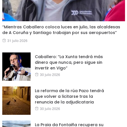
“Mientras Caballero coloca luces en julio, las alcaldesas
de A Coruña y Santiago trabajan por sus aeropuertos”
Posted
31 julio 2026
on
Caballero: “La Xunta tendrá más
dinero que nunca, pero sigue sin
invertir en Vigo”
Posted
30 julio 2026
on
La reforma de la rúa Pazo tendrá
que volver a licitarse tras la
renuncia de la adjudicataria
Posted
30 julio 2026
on
La Praia da Fontaiña recupera su