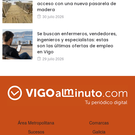
acceso con una nueva pasarela de
madera
Posted
30 julio 2026
on
Se buscan enfermeros, vendedores,
ingenieros y especialistas: estas
son las últimas ofertas de empleo
en Vigo
Posted
29 julio 2026
on
Área Metropolitana
Comarcas
Sucesos
Galicia