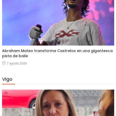
Abraham Mateo transforma Castrelos en una gigantesca
pista de baile
Posted
7 agosto 2026
on
Vigo