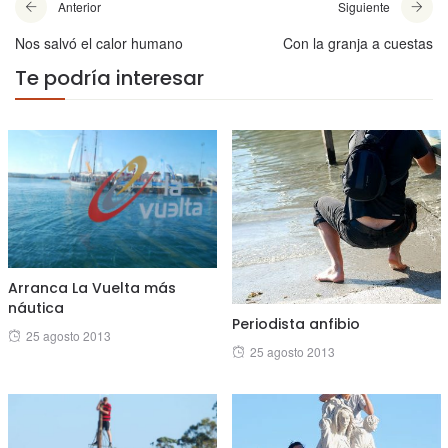
Anterior
Siguiente
Nos salvó el calor humano
Con la granja a cuestas
Te podría interesar
Arranca La Vuelta más
náutica
Periodista anfibio
Posted
25 agosto 2013
Posted
25 agosto 2013
on
on