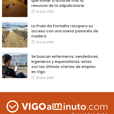
que volver a licitarse tras la
renuncia de la adjudicataria
Posted
30 julio 2026
on
La Praia da Fontaiña recupera su
acceso con una nueva pasarela de
madera
Posted
30 julio 2026
on
Se buscan enfermeros, vendedores,
ingenieros y especialistas: estas
son las últimas ofertas de empleo
en Vigo
Posted
29 julio 2026
on