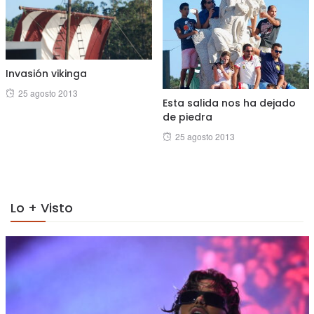
Invasión vikinga
Posted
25 agosto 2013
Esta salida nos ha dejado
on
de piedra
Posted
25 agosto 2013
on
Lo + Visto