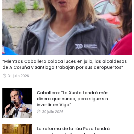
“Mientras Caballero coloca luces en julio, las alcaldesas
de A Coruña y Santiago trabajan por sus aeropuertos”
Posted
31 julio 2026
on
Caballero: “La Xunta tendrá más
dinero que nunca, pero sigue sin
invertir en Vigo”
Posted
30 julio 2026
on
La reforma de la rúa Pazo tendrá