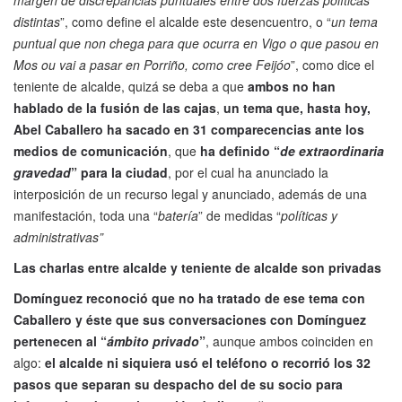
distintas
”, como define el alcalde este desencuentro, o “
un tema
puntual que non chega para que ocurra en Vigo o que pasou en
Mos ou vai a pasar en Porriño, como cree Feijóo
”, como dice el
teniente de alcalde, quizá se deba a que
ambos no han
hablado de la fusión de las cajas
,
un tema que, hasta hoy,
Abel Caballero ha sacado en 31 comparecencias ante los
medios de comunicación
, que
ha definido “
de extraordinaria
gravedad
” para la ciudad
, por el cual ha anunciado la
interposición de un recurso legal y anunciado, además de una
manifestación, toda una “
batería
” de medidas “
políticas y
administrativas”
Las charlas entre alcalde y teniente de alcalde son privadas
Domínguez reconoció que no ha tratado de ese tema con
Caballero y éste que sus conversaciones con Domínguez
pertenecen al “
ámbito privado
”
, aunque ambos coinciden en
algo:
el alcalde ni siquiera usó el teléfono o recorrió los 32
pasos que separan su despacho del de su socio
para