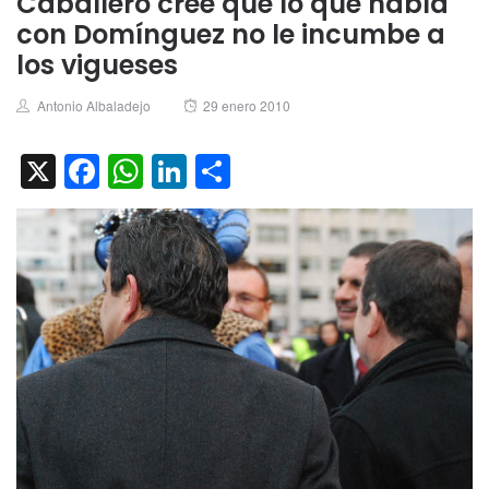
Caballero cree que lo que habla
con Domínguez no le incumbe a
los vigueses
Author
Posted
Antonio Albaladejo
29 enero 2010
on
X
Facebook
WhatsApp
LinkedIn
Compartir