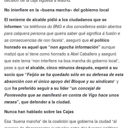
No interfiere en la «buena marcha» del gobierno local
El teniente de alcalde pidió a los ciudadanos que se
informen
“
os teléfonos do BNG e dos concelleiros están abertos
para calquera persona que queira saber qué significa á fusión e
as consecuencias de non facela
”, aseguró que
el político
honrado es aquel que “
non agocha información
”
aunque
matizó que sí tiene como honrado a Abel Caballero y aseguró
que este tema “non interfiere na boa marcha do goberno local”,
pese a que
el alcalde, cinco minutos después, espetó a su
socio que “
Feijóo se ha quedado sólo en su defensa de esta
absorción con el único apoyo del Bloque y su sindicato
” y
que
ha preferido seguir a su líder “un
concejal de
Pontevedra que se manifestó en contra de Vigo hace unos
meses
”, que defender a la ciudad.
Nunca han hablado sobre las Cajas
Esa “
buena marcha
” de la coalición que gobierna la ciudad “al
margen de discrepancias puntuales entre dos fuerzas políticas