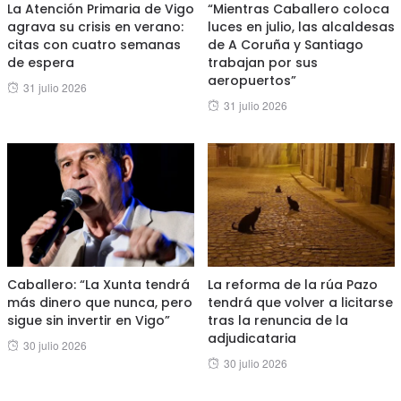
La Atención Primaria de Vigo
“Mientras Caballero coloca
agrava su crisis en verano:
luces en julio, las alcaldesas
citas con cuatro semanas
de A Coruña y Santiago
de espera
trabajan por sus
aeropuertos”
Posted
31 julio 2026
Posted
31 julio 2026
on
on
Caballero: “La Xunta tendrá
La reforma de la rúa Pazo
más dinero que nunca, pero
tendrá que volver a licitarse
sigue sin invertir en Vigo”
tras la renuncia de la
adjudicataria
Posted
30 julio 2026
Posted
30 julio 2026
on
on