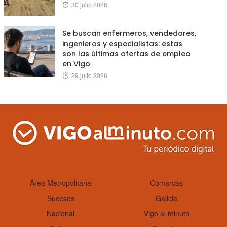
Posted
30 julio 2026
on
Se buscan enfermeros, vendedores,
ingenieros y especialistas: estas
son las últimas ofertas de empleo
en Vigo
Posted
29 julio 2026
on
Área Metropolitana
Comarcas
Sucesos
Galicia
Nacional
Vigo al minuto