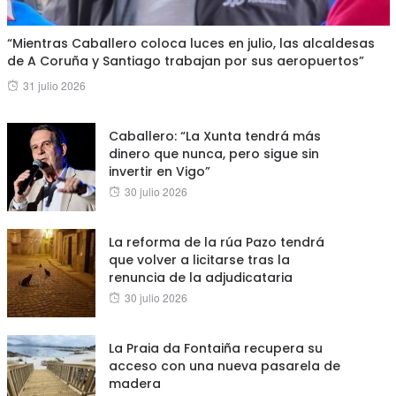
“Mientras Caballero coloca luces en julio, las alcaldesas
de A Coruña y Santiago trabajan por sus aeropuertos”
Posted
31 julio 2026
on
Caballero: “La Xunta tendrá más
dinero que nunca, pero sigue sin
invertir en Vigo”
Posted
30 julio 2026
on
La reforma de la rúa Pazo tendrá
que volver a licitarse tras la
renuncia de la adjudicataria
Posted
30 julio 2026
on
La Praia da Fontaiña recupera su
acceso con una nueva pasarela de
madera