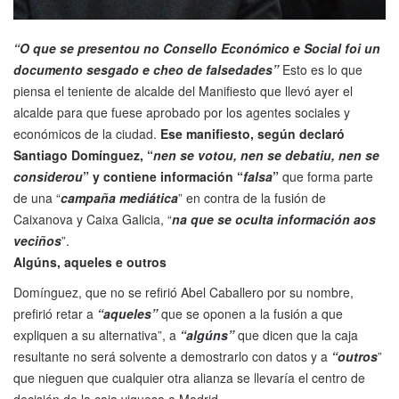
“O que se presentou no Consello Económico e Social foi un
documento sesgado e cheo de falsedades”
Esto es lo que
piensa el teniente de alcalde del Manifiesto que llevó ayer el
alcalde para que fuese aprobado por los agentes sociales y
económicos de la ciudad.
Ese manifiesto, según declaró
Santiago Domínguez, “
nen se votou, nen se debatiu, nen se
considerou
” y contiene información “
falsa
”
que forma parte
de una “
campaña mediática
” en contra de la fusión de
Caixanova y Caixa Galicia, “
na que se oculta información aos
veciños
”.
Algúns, aqueles e outros
Domínguez, que no se refirió Abel Caballero por su nombre,
prefirió retar a
“aqueles”
que se oponen a la fusión a que
expliquen a su alternativa”, a
“algúns”
que dicen que la caja
resultante no será solvente a demostrarlo con datos y a
“outros
”
que nieguen que cualquier otra alianza se llevaría el centro de
decisión de la caja viguesa a Madrid.