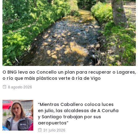
O BNG leva ao Concello un plan para recuperar o Lagares,
o río que máis plásticos verte á ría de Vigo
Posted
8 agosto 2026
on
“Mientras Caballero coloca luces
en julio, las alcaldesas de A Coruña
y Santiago trabajan por sus
aeropuertos”
Posted
31 julio 2026
on