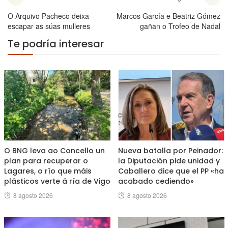
O Arquivo Pacheco deixa
Marcos García e Beatriz Gómez
escapar as súas mulleres
gañan o Trofeo de Nadal
Te podría interesar
O BNG leva ao Concello un
Nueva batalla por Peinador:
plan para recuperar o
la Diputación pide unidad y
Lagares, o río que máis
Caballero dice que el PP «ha
plásticos verte á ría de Vigo
acabado cediendo»
Posted
Posted
8 agosto 2026
8 agosto 2026
on
on