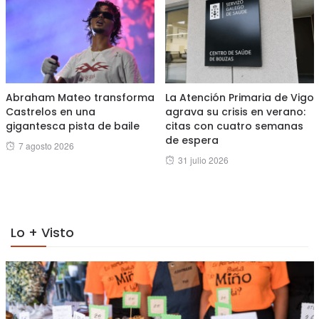
Abraham Mateo transforma
La Atención Primaria de Vigo
Castrelos en una
agrava su crisis en verano:
gigantesca pista de baile
citas con cuatro semanas
de espera
Posted
7 agosto 2026
Posted
31 julio 2026
on
on
Lo + Visto