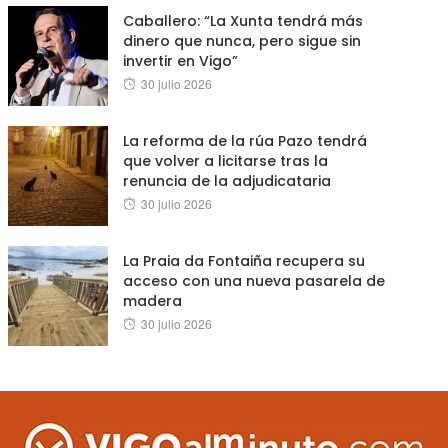
Caballero: “La Xunta tendrá más
dinero que nunca, pero sigue sin
invertir en Vigo”
Posted
30 julio 2026
on
La reforma de la rúa Pazo tendrá
que volver a licitarse tras la
renuncia de la adjudicataria
Posted
30 julio 2026
on
La Praia da Fontaiña recupera su
acceso con una nueva pasarela de
madera
Posted
30 julio 2026
on