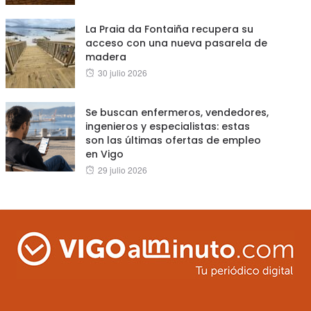
on
La Praia da Fontaiña recupera su
acceso con una nueva pasarela de
madera
Posted
30 julio 2026
on
Se buscan enfermeros, vendedores,
ingenieros y especialistas: estas
son las últimas ofertas de empleo
en Vigo
Posted
29 julio 2026
on