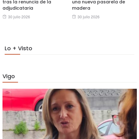
tras la renuncia de la
una nueva pasarela de
adjudicataria
madera
Posted
Posted
30 julio 2026
30 julio 2026
on
on
Lo + Visto
Vigo