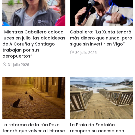
“Mientras Caballero coloca
Caballero: “La Xunta tendrá
luces en julio, las alcaldesas
más dinero que nunca, pero
de A Coruña y Santiago
sigue sin invertir en Vigo”
trabajan por sus
Posted
30 julio 2026
aeropuertos”
on
Posted
31 julio 2026
on
La reforma de la rúa Pazo
La Praia da Fontaiña
tendrá que volver a licitarse
recupera su acceso con