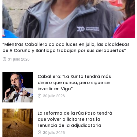
“Mientras Caballero coloca luces en julio, las alcaldesas
de A Coruña y Santiago trabajan por sus aeropuertos”
Posted
31 julio 2026
on
Caballero: “La Xunta tendrá más
dinero que nunca, pero sigue sin
invertir en Vigo”
Posted
30 julio 2026
on
La reforma de la rúa Pazo tendrá
que volver a licitarse tras la
renuncia de la adjudicataria
Posted
30 julio 2026