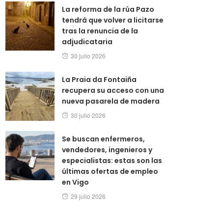
La reforma de la rúa Pazo
tendrá que volver a licitarse
tras la renuncia de la
adjudicataria
Posted
30 julio 2026
on
La Praia da Fontaiña
recupera su acceso con una
nueva pasarela de madera
Posted
30 julio 2026
on
Se buscan enfermeros,
vendedores, ingenieros y
especialistas: estas son las
últimas ofertas de empleo
en Vigo
Posted
29 julio 2026
on