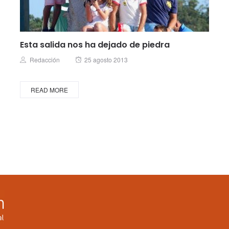
Esta salida nos ha dejado de piedra
Posted
Author
Redacción
25 agosto 2013
on
READ MORE