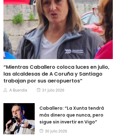
“Mientras Caballero coloca luces en julio,
las alcaldesas de A Coruña y Santiago
trabajan por sus aeropuertos”
Posted
Author
A Buendia
31 julio 2026
on
Caballero: “La Xunta tendrá
más dinero que nunca, pero
sigue sin invertir en Vigo”
Posted
30 julio 2026
on