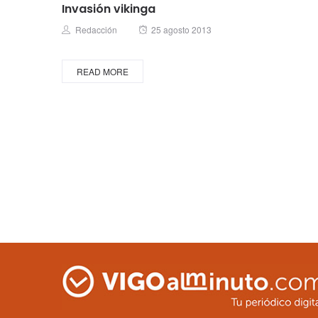
Invasión vikinga
Posted
Author
Redacción
25 agosto 2013
on
READ MORE