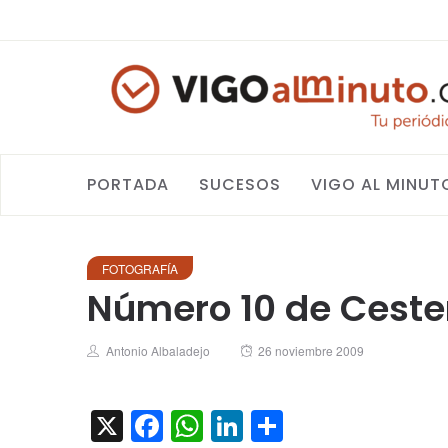
PORTADA
SUCESOS
VIGO AL MINUT
FOTOGRAFÍA
Número 10 de Cester
Author
Posted
Antonio Albaladejo
26 noviembre 2009
on
X
Facebook
WhatsApp
LinkedIn
Compartir