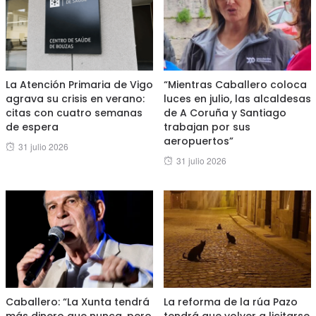
La Atención Primaria de Vigo
“Mientras Caballero coloca
agrava su crisis en verano:
luces en julio, las alcaldesas
citas con cuatro semanas
de A Coruña y Santiago
de espera
trabajan por sus
aeropuertos”
Posted
31 julio 2026
Posted
31 julio 2026
on
on
Caballero: “La Xunta tendrá
La reforma de la rúa Pazo