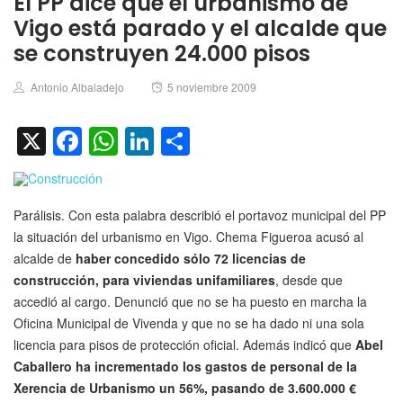
El PP dice que el urbanismo de
Vigo está parado y el alcalde que
se construyen 24.000 pisos
Author
Posted
Antonio Albaladejo
5 noviembre 2009
on
X
Facebook
WhatsApp
LinkedIn
Compartir
Parálisis. Con esta palabra describió el portavoz municipal del PP
la situación del urbanismo en Vigo. Chema Figueroa acusó al
alcalde de
haber concedido sólo 72 licencias de
construcción, para viviendas unifamiliares
, desde que
accedió al cargo. Denunció que no se ha puesto en marcha la
Oficina Municipal de Vivenda y que no se ha dado ni una sola
licencia para pisos de protección oficial. Además indicó que
Abel
Caballero ha incrementado los gastos de personal de la
Xerencia de Urbanismo un 56%, pasando de 3.600.000 €