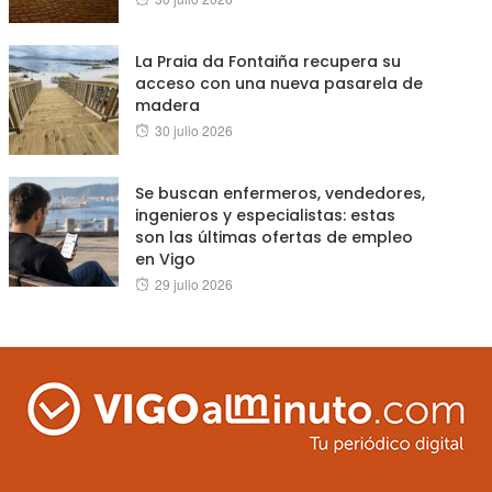
on
La Praia da Fontaiña recupera su
acceso con una nueva pasarela de
madera
Posted
30 julio 2026
on
Se buscan enfermeros, vendedores,
ingenieros y especialistas: estas
son las últimas ofertas de empleo
en Vigo
Posted
29 julio 2026
on