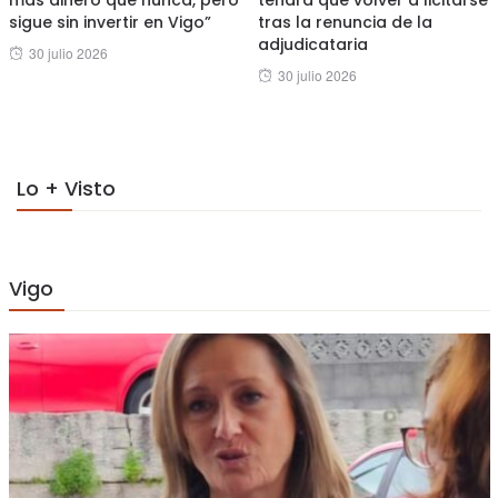
más dinero que nunca, pero
tendrá que volver a licitarse
sigue sin invertir en Vigo”
tras la renuncia de la
adjudicataria
Posted
30 julio 2026
Posted
30 julio 2026
on
on
Lo + Visto
Vigo