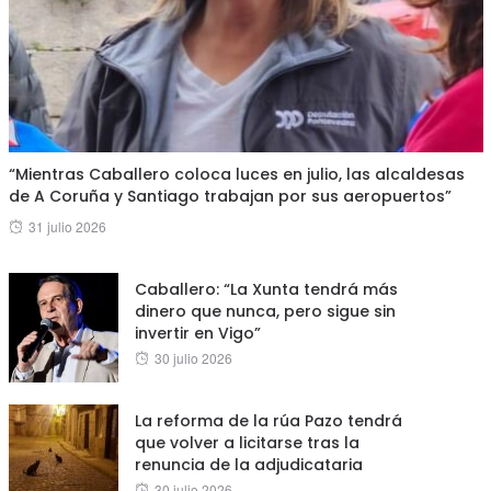
“Mientras Caballero coloca luces en julio, las alcaldesas
de A Coruña y Santiago trabajan por sus aeropuertos”
Posted
31 julio 2026
on
Caballero: “La Xunta tendrá más
dinero que nunca, pero sigue sin
invertir en Vigo”
Posted
30 julio 2026
on
La reforma de la rúa Pazo tendrá
que volver a licitarse tras la
renuncia de la adjudicataria
Posted
30 julio 2026