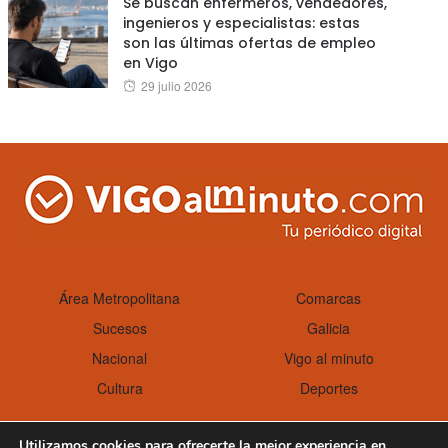
Se buscan enfermeros, vendedores,
ingenieros y especialistas: estas
son las últimas ofertas de empleo
en Vigo
Posted
29 julio 2026
on
Área Metropolitana
Comarcas
Sucesos
Galicia
Nacional
Vigo al minuto
Cultura
Deportes
Utilizamos cookies para ofrecerte la mejor experiencia en