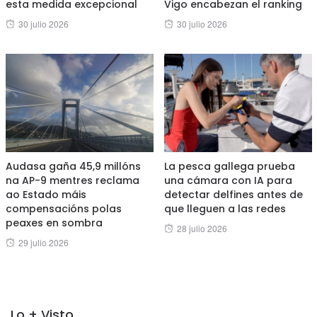
esta medida excepcional
Vigo encabezan el ranking
Posted
Posted
30 julio 2026
30 julio 2026
on
on
Audasa gaña 45,9 millóns
La pesca gallega prueba
na AP-9 mentres reclama
una cámara con IA para
ao Estado máis
detectar delfines antes de
compensacións polas
que lleguen a las redes
peaxes en sombra
Posted
28 julio 2026
Posted
29 julio 2026
on
on
Lo + Visto