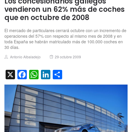
Los concesionarios gallegos
vendieron un 62% más de coches
que en octubre de 2008
El mercado de particulares cerrará octubre con un incremento de
operaciones del 57% con respecto al mismo mes de 2008 y en
toda España se habrán matriculado más de 100.000 coches en
30 días.
Author
Posted
Antonio Albaladejo
29 octubre 2009
on
X
Facebook
WhatsApp
LinkedIn
Compartir