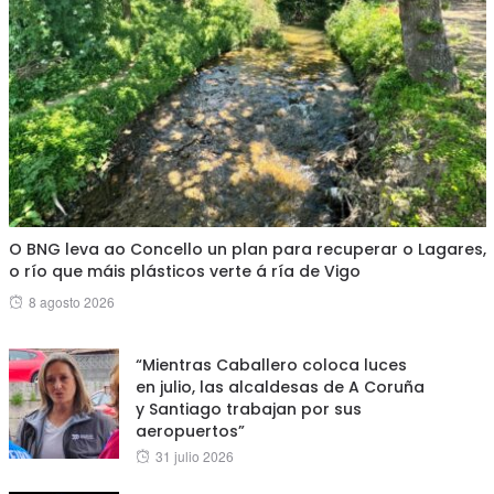
O BNG leva ao Concello un plan para recuperar o Lagares,
o río que máis plásticos verte á ría de Vigo
Posted
8 agosto 2026
on
“Mientras Caballero coloca luces
en julio, las alcaldesas de A Coruña
y Santiago trabajan por sus
aeropuertos”
Posted
31 julio 2026
on