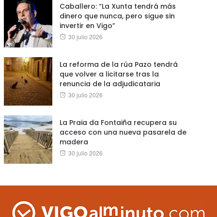
Caballero: “La Xunta tendrá más
dinero que nunca, pero sigue sin
invertir en Vigo”
Posted
30 julio 2026
on
La reforma de la rúa Pazo tendrá
que volver a licitarse tras la
renuncia de la adjudicataria
Posted
30 julio 2026
on
La Praia da Fontaiña recupera su
acceso con una nueva pasarela de
madera
Posted
30 julio 2026
on