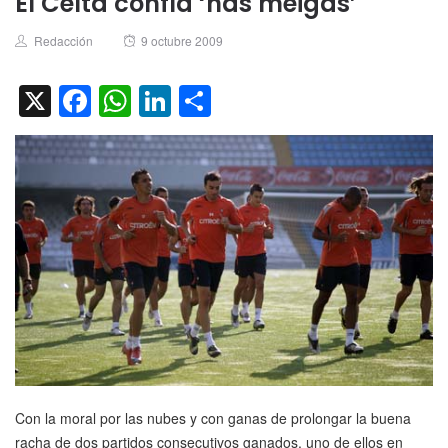
El Celta confía ‘nas meigas’
Author
Posted
Redacción
9 octubre 2009
on
X
Facebook
WhatsApp
LinkedIn
Compartir
Con la moral por las nubes y con ganas de prolongar la buena
racha de dos partidos consecutivos ganados, uno de ellos en