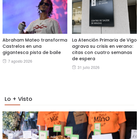
Abraham Mateo transforma
La Atención Primaria de Vigo
Castrelos en una
agrava su crisis en verano:
gigantesca pista de baile
citas con cuatro semanas
de espera
Posted
7 agosto 2026
Posted
31 julio 2026
on
on
Lo + Visto