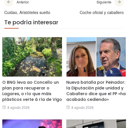
Anterior
Siguiente
Cuidao, Aristóteles suelto
Coche oficial y caballero
Te podría interesar
O BNG leva ao Concello un
Nueva batalla por Peinador:
plan para recuperar o
la Diputación pide unidad y
Lagares, o río que máis
Caballero dice que el PP «ha
plásticos verte á ría de Vigo
acabado cediendo»
Posted
Posted
8 agosto 2026
8 agosto 2026
on
on