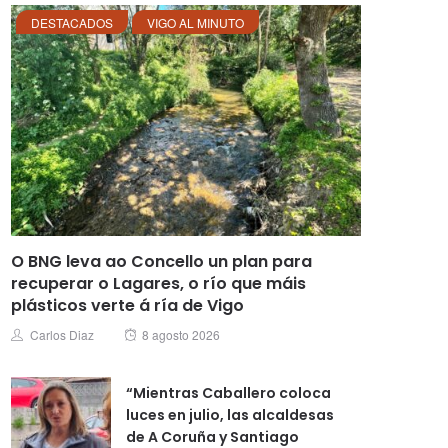
DESTACADOS
VIGO AL MINUTO
O BNG leva ao Concello un plan para
recuperar o Lagares, o río que máis
plásticos verte á ría de Vigo
Posted
Author
Carlos Diaz
8 agosto 2026
on
“Mientras Caballero coloca
luces en julio, las alcaldesas
de A Coruña y Santiago