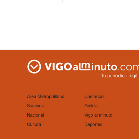
Área Metropolitana
Comarcas
Sucesos
Galicia
Nacional
Vigo al minuto
Cultura
Deportes