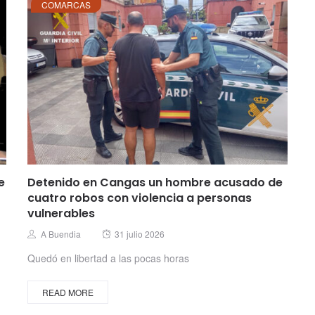
COMARCAS
e
Detenido en Cangas un hombre acusado de
cuatro robos con violencia a personas
vulnerables
Posted
Author
A Buendia
31 julio 2026
on
Quedó en libertad a las pocas horas
READ MORE