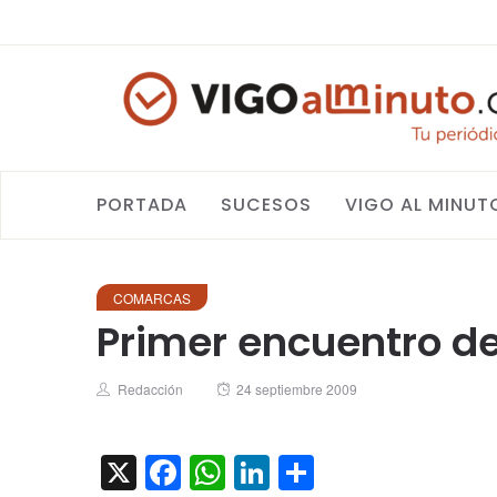
PORTADA
SUCESOS
VIGO AL MINUT
COMARCAS
Primer encuentro de
Author
Posted
Redacción
24 septiembre 2009
on
X
Facebook
WhatsApp
LinkedIn
Compartir