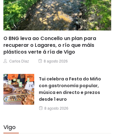
O BNG leva ao Concello un plan para
recuperar o Lagares, o río que máis
plásticos verte á ría de Vigo
Posted
Author
Carlos Diaz
8 agosto 2026
on
Tui celebra a Festa do Miño
con gastronomía popular,
música en directo e prezos
desde 1 euro
Posted
8 agosto 2026
on
Vigo