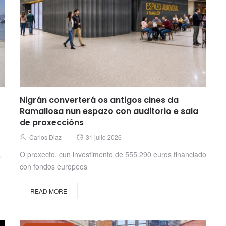
Nigrán converterá os antigos cines da
Ramallosa nun espazo con auditorio e sala
de proxeccións
Posted
Author
Carlos Diaz
31 julio 2026
on
O proxecto, cun investimento de 555.290 euros financiado
s
con fondos europeos
READ MORE