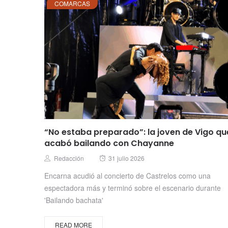
COMARCAS
“No estaba preparado”: la joven de Vigo qu
acabó bailando con Chayanne
Posted
Author
Redacción
31 julio 2026
on
Encarna acudió al concierto de Castrelos como una
espectadora más y terminó sobre el escenario durante
'Bailando bachata'
READ MORE