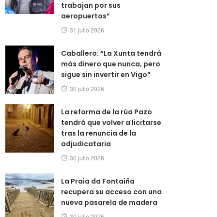
trabajan por sus
aeropuertos”
Posted
31 julio 2026
on
Caballero: “La Xunta tendrá
más dinero que nunca, pero
sigue sin invertir en Vigo”
Posted
30 julio 2026
on
La reforma de la rúa Pazo
tendrá que volver a licitarse
tras la renuncia de la
adjudicataria
Posted
30 julio 2026
on
La Praia da Fontaiña
recupera su acceso con una
nueva pasarela de madera
Posted
30 julio 2026