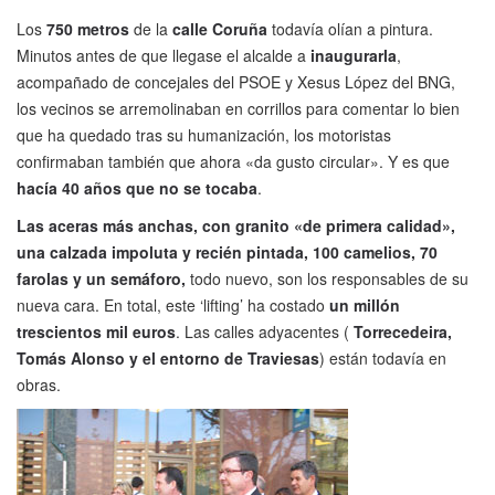
Los
750 metros
de la
calle Coruña
todavía olían a pintura.
Minutos antes de que llegase el alcalde a
inaugurarla
,
acompañado de concejales del PSOE y Xesus López del BNG,
los vecinos se arremolinaban en corrillos para comentar lo bien
que ha quedado tras su humanización, los motoristas
confirmaban también que ahora «da gusto circular». Y es que
hacía 40 años que no se tocaba
.
Las aceras más anchas, con granito «de primera calidad»,
una calzada impoluta y recién pintada, 100 camelios, 70
farolas y un semáforo,
todo nuevo, son los responsables de su
nueva cara. En total, este ‘lifting’ ha costado
un millón
trescientos mil euros
. Las calles adyacentes (
Torrecedeira,
Tomás Alonso y el entorno de Traviesas
) están todavía en
obras.