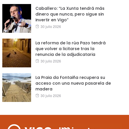
on
Caballero: “La Xunta tendrá más
dinero que nunca, pero sigue sin
invertir en Vigo”
Posted
30 julio 2026
on
La reforma de la rúa Pazo tendrá
que volver a licitarse tras la
renuncia de la adjudicataria
Posted
30 julio 2026
on
La Praia da Fontaiña recupera su
acceso con una nueva pasarela de
madera
Posted
30 julio 2026
on