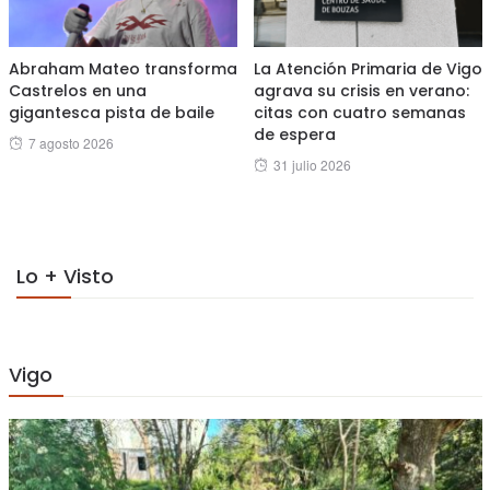
Abraham Mateo transforma
La Atención Primaria de Vigo
Castrelos en una
agrava su crisis en verano:
gigantesca pista de baile
citas con cuatro semanas
de espera
Posted
7 agosto 2026
Posted
31 julio 2026
on
on
Lo + Visto
Vigo