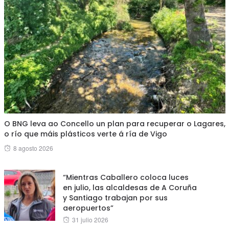
O BNG leva ao Concello un plan para recuperar o Lagares,
o río que máis plásticos verte á ría de Vigo
Posted
8 agosto 2026
on
“Mientras Caballero coloca luces
en julio, las alcaldesas de A Coruña
y Santiago trabajan por sus
aeropuertos”
Posted
31 julio 2026