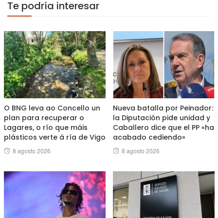
Te podría interesar
O BNG leva ao Concello un
Nueva batalla por Peinador:
plan para recuperar o
la Diputación pide unidad y
Lagares, o río que máis
Caballero dice que el PP «ha
plásticos verte á ría de Vigo
acabado cediendo»
Posted
Posted
8 agosto 2026
8 agosto 2026
on
on