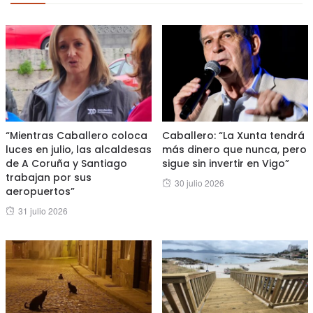
“Mientras Caballero coloca
Caballero: “La Xunta tendrá
luces en julio, las alcaldesas
más dinero que nunca, pero
de A Coruña y Santiago
sigue sin invertir en Vigo”
trabajan por sus
Posted
30 julio 2026
aeropuertos”
on
Posted
31 julio 2026
on