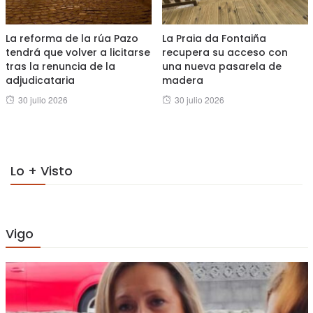
La reforma de la rúa Pazo
La Praia da Fontaiña
tendrá que volver a licitarse
recupera su acceso con
tras la renuncia de la
una nueva pasarela de
adjudicataria
madera
Posted
Posted
30 julio 2026
30 julio 2026
on
on
Lo + Visto
Vigo