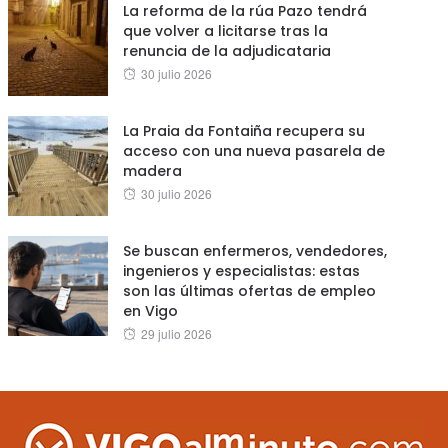
La reforma de la rúa Pazo tendrá
que volver a licitarse tras la
renuncia de la adjudicataria
Posted
30 julio 2026
on
La Praia da Fontaiña recupera su
acceso con una nueva pasarela de
madera
Posted
30 julio 2026
on
Se buscan enfermeros, vendedores,
ingenieros y especialistas: estas
son las últimas ofertas de empleo
en Vigo
Posted
29 julio 2026
on