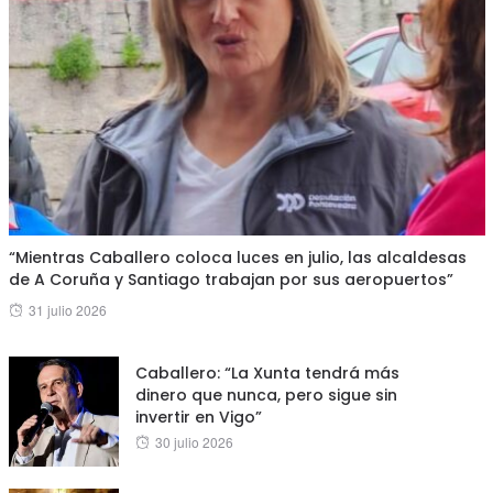
“Mientras Caballero coloca luces en julio, las alcaldesas
de A Coruña y Santiago trabajan por sus aeropuertos”
Posted
31 julio 2026
on
Caballero: “La Xunta tendrá más
dinero que nunca, pero sigue sin
invertir en Vigo”
Posted
30 julio 2026
on