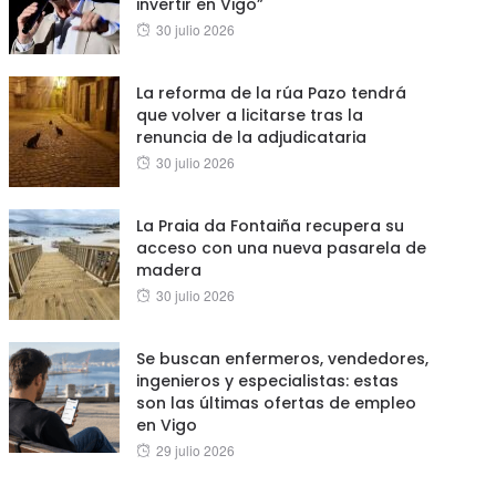
invertir en Vigo”
Posted
30 julio 2026
on
La reforma de la rúa Pazo tendrá
que volver a licitarse tras la
renuncia de la adjudicataria
Posted
30 julio 2026
on
La Praia da Fontaiña recupera su
acceso con una nueva pasarela de
madera
Posted
30 julio 2026
on
Se buscan enfermeros, vendedores,
ingenieros y especialistas: estas
son las últimas ofertas de empleo
en Vigo
Posted
29 julio 2026
on