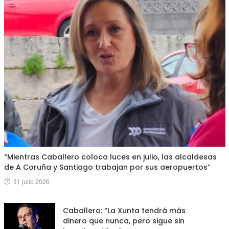
“Mientras Caballero coloca luces en julio, las alcaldesas
de A Coruña y Santiago trabajan por sus aeropuertos”
Posted
31 julio 2026
on
Caballero: “La Xunta tendrá más
dinero que nunca, pero sigue sin