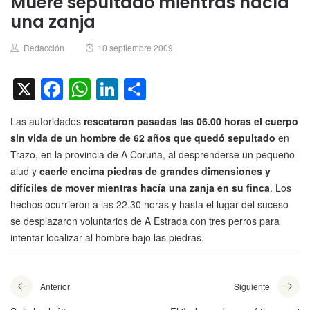
Muere sepultado mientras hacía
una zanja
Author
Posted
Redacción
10 septiembre 2009
on
X
Facebook
WhatsApp
LinkedIn
Compartir
Las autoridades
rescataron pasadas las 06.00 horas el cuerpo
sin vida de un hombre de 62 años que quedó sepultado
en
Trazo, en la provincia de A Coruña, al desprenderse un pequeño
alud y
caerle encima piedras de grandes dimensiones y
difíciles de mover mientras hacía una zanja en su finca
. Los
hechos ocurrieron a las 22.30 horas y hasta el lugar del suceso
se desplazaron voluntarios de A Estrada con tres perros para
intentar localizar al hombre bajo las piedras.
Anterior
Siguiente