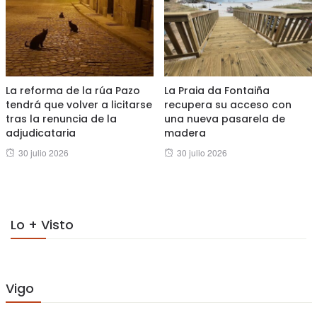
La reforma de la rúa Pazo
La Praia da Fontaiña
tendrá que volver a licitarse
recupera su acceso con
tras la renuncia de la
una nueva pasarela de
adjudicataria
madera
Posted
Posted
30 julio 2026
30 julio 2026
on
on
Lo + Visto
Vigo