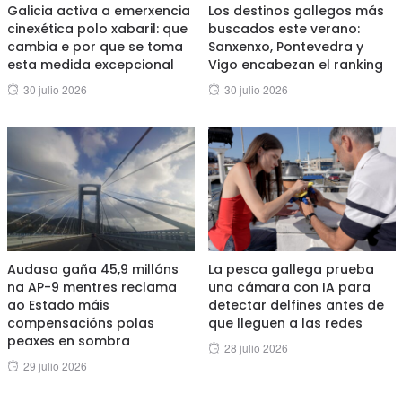
Galicia activa a emerxencia
Los destinos gallegos más
cinexética polo xabaril: que
buscados este verano:
cambia e por que se toma
Sanxenxo, Pontevedra y
esta medida excepcional
Vigo encabezan el ranking
Posted
Posted
30 julio 2026
30 julio 2026
on
on
Audasa gaña 45,9 millóns
La pesca gallega prueba
na AP-9 mentres reclama
una cámara con IA para
ao Estado máis
detectar delfines antes de
compensacións polas
que lleguen a las redes
peaxes en sombra
Posted
28 julio 2026
Posted
29 julio 2026
on
on