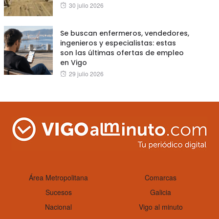
Posted
30 julio 2026
on
Se buscan enfermeros, vendedores,
ingenieros y especialistas: estas
son las últimas ofertas de empleo
en Vigo
Posted
29 julio 2026
on
Área Metropolitana
Comarcas
Sucesos
Galicia
Nacional
Vigo al minuto