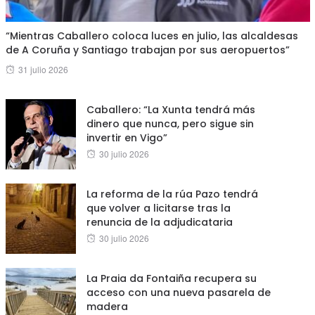
“Mientras Caballero coloca luces en julio, las alcaldesas
de A Coruña y Santiago trabajan por sus aeropuertos”
Posted
31 julio 2026
on
Caballero: “La Xunta tendrá más
dinero que nunca, pero sigue sin
invertir en Vigo”
Posted
30 julio 2026
on
La reforma de la rúa Pazo tendrá
que volver a licitarse tras la
renuncia de la adjudicataria
Posted
30 julio 2026
on
La Praia da Fontaiña recupera su
acceso con una nueva pasarela de
madera