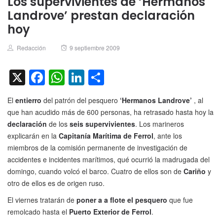
Los supervivientes de ‘Hermanos
Landrove’ prestan declaración
hoy
Author
Posted
Redacción
9 septiembre 2009
on
X
Facebook
WhatsApp
LinkedIn
Compartir
El
entierro
del patrón del pesquero
‘Hermanos Landrove’
, al
que han acudido más de 600 personas, ha retrasado hasta hoy la
declaración
de los
seis supervivientes
. Los marineros
explicarán en la
Capitanía Marítima de Ferrol
, ante los
miembros de la comisión permanente de investigación de
accidentes e incidentes marítimos, qué ocurrió la madrugada del
domingo, cuando volcó el barco. Cuatro de ellos son de
Cariño
y
otro de ellos es de origen ruso.
El viernes tratarán de
poner a a flote el pesquero
que fue
remolcado hasta el
Puerto Exterior de Ferrol
.