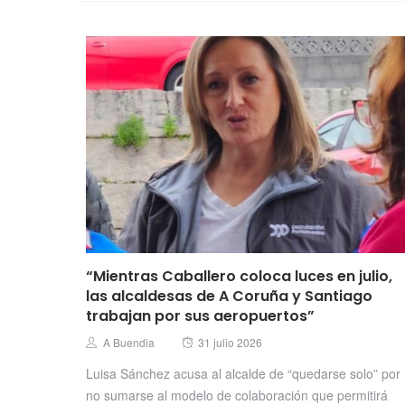
“Mientras Caballero coloca luces en julio,
las alcaldesas de A Coruña y Santiago
trabajan por sus aeropuertos”
Posted
Author
A Buendia
31 julio 2026
on
Luisa Sánchez acusa al alcalde de “quedarse solo” por
no sumarse al modelo de colaboración que permitirá