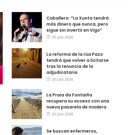
Caballero: “La Xunta tendrá
más dinero que nunca, pero
sigue sin invertir en Vigo”
Posted
30 julio 2026
on
La reforma de la rúa Pazo
tendrá que volver a licitarse
tras la renuncia de la
adjudicataria
Posted
30 julio 2026
on
La Praia da Fontaiña
recupera su acceso con una
nueva pasarela de madera
Posted
30 julio 2026
on
Se buscan enfermeros,