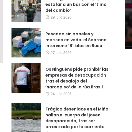
estafar a un bar con el ‘timo
del cambio’
Posted
29 julio 2026
on
Pescado sin papeles y
marisco en veda: el Seprona
interviene 181 kilos en Bueu
Posted
27 julio 2026
on
Os Ninguéns pide prohibir las
empresas de desocupación
tras el desalojo del
‘narcopiso’ de la rúa Brasil
Posted
24 julio 2026
on
Trágico desenlace en el Miño:
hallan el cuerpo del joven
desaparecido, tras ser
arrastrado por la corriente