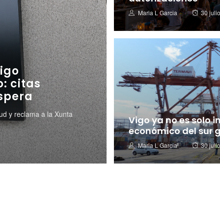
Poste
Author
Maria L Garcia
30 juli
on
igo
: citas
spera
ud y reclama a la Xunta
Vigo ya no es solo i
económico del sur 
Poste
Author
Maria L Garcia
30 juli
on