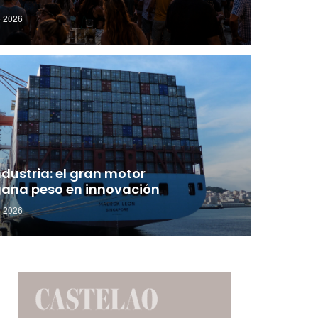
d
o 2026
ndustria: el gran motor
gana peso en innovación
d
o 2026