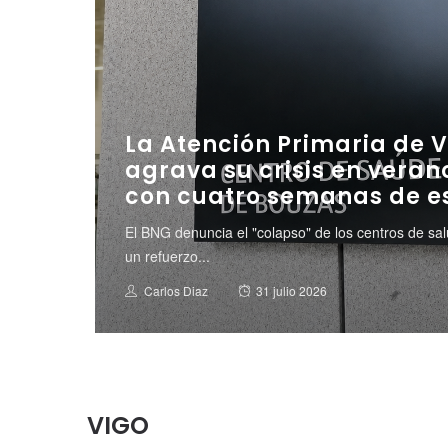
La Atención Primaria de V
agrava su crisis en verano
con cuatro semanas de e
El BNG denuncia el "colapso" de los centros de sal
un refuerzo...
Posted
Author
Carlos Diaz
31 julio 2026
on
VIGO