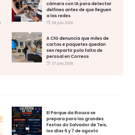
cámara con IA para detectar
delfines antes de que lleguen
a las redes
Posted
n
28 julio 2026
on
A CIG denuncia que miles de
cartas e paquetes quedan
sen repartir pola falta de
persoal en Correos
Posted
27 julio 2026
on
El Parque da Riouxa se
prepara para las grandes
Festas do Salvador de Teis,
los días 6 y 7 de agosto