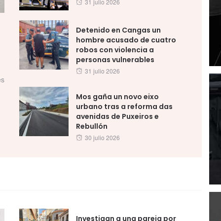
Posted
31 julio 2026
on
Detenido en Cangas un
hombre acusado de cuatro
robos con violencia a
personas vulnerables
Posted
31 julio 2026
es
on
Mos gaña un novo eixo
urbano tras a reforma das
avenidas de Puxeiros e
Rebullón
Posted
30 julio 2026
on
Investigan a una pareja por