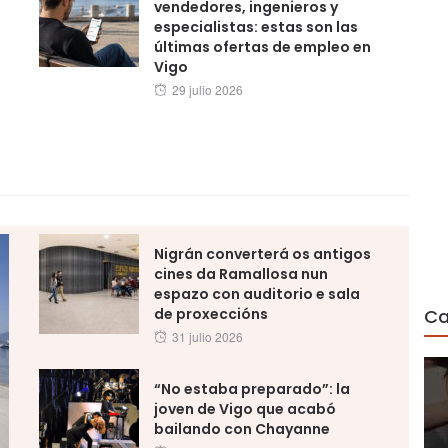
vendedores, ingenieros y
especialistas: estas son las
últimas ofertas de empleo en
Vigo
Posted
29 julio 2026
on
Nigrán converterá os antigos
cines da Ramallosa nun
espazo con auditorio e sala
Ca
de proxeccións
Posted
31 julio 2026
on
“No estaba preparado”: la
joven de Vigo que acabó
bailando con Chayanne