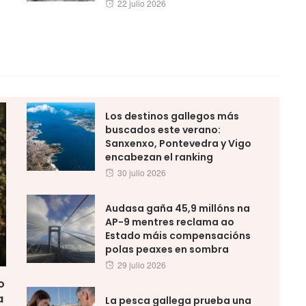
Posted
22 julio 2026
on
Los destinos gallegos más
buscados este verano:
Sanxenxo, Pontevedra y Vigo
encabezan el ranking
Posted
30 julio 2026
on
Audasa gaña 45,9 millóns na
AP-9 mentres reclama ao
Estado máis compensacións
polas peaxes en sombra
Posted
29 julio 2026
on
o
a
La pesca gallega prueba una