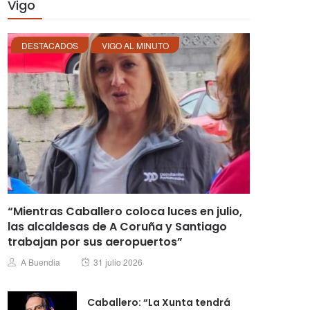
Vigo
DESTACADOS
VIGO AL MINUTO
“Mientras Caballero coloca luces en julio,
las alcaldesas de A Coruña y Santiago
trabajan por sus aeropuertos”
Posted
Author
A Buendia
31 julio 2026
on
Caballero: “La Xunta tendrá