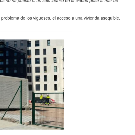
s no ha puesto ni un solo ladrillo en la ciudad pese al mar de
al problema de los vigueses, el acceso a una vivienda asequible,