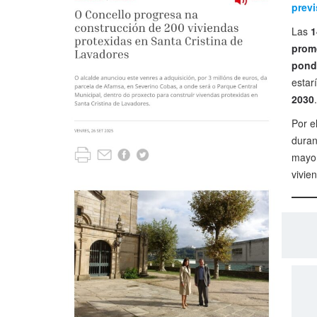
previ
Las
1
promo
pondr
estar
2030
.
Por e
duran
mayor
vivie