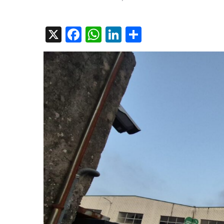
on
X
Facebook
WhatsApp
LinkedIn
Compartir