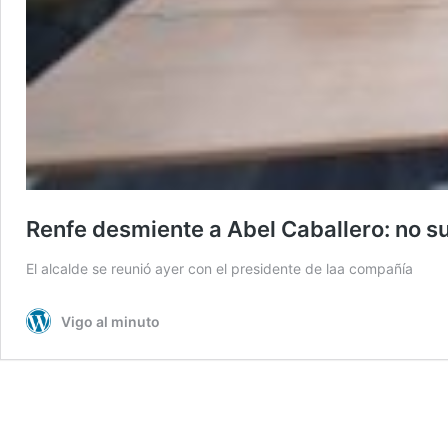
Renfe desmiente a Abel Caballero: no s
El alcalde se reunió ayer con el presidente de laa compañía
Vigo al minuto