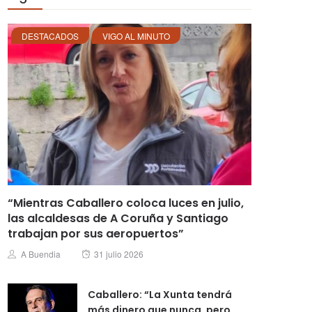
DESTACADOS
VIGO AL MINUTO
“Mientras Caballero coloca luces en julio,
las alcaldesas de A Coruña y Santiago
trabajan por sus aeropuertos”
Posted
Author
A Buendia
31 julio 2026
on
Caballero: “La Xunta tendrá
más dinero que nunca, pero