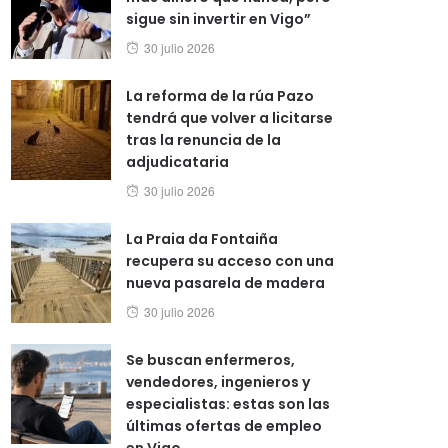
sigue sin invertir en Vigo”
Posted
30 julio 2026
on
La reforma de la rúa Pazo
tendrá que volver a licitarse
tras la renuncia de la
adjudicataria
Posted
30 julio 2026
on
La Praia da Fontaiña
recupera su acceso con una
nueva pasarela de madera
Posted
30 julio 2026
on
Se buscan enfermeros,
vendedores, ingenieros y
especialistas: estas son las
últimas ofertas de empleo
en Vigo