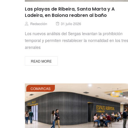
Las playas de Ribeira, Santa Marta y A
Ladeira, en Baiona reabren al baño
Posted
Author
Redacción
31 julio 2026
on
Los nuevos análisis del Sergas levantan la prohibición
temporal y permiten restablecer la normalidad en los tre
arenales
READ MORE
COMARCAS