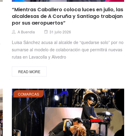
“Mientras Caballero coloca luces en julio, las
alcaldesas de A Coruña y Santiago trabajan
por sus aeropuertos”
Posted
Author
A Buendia
31 julio 2026
on
Luisa Sánchez acusa al alcalde de “quedarse solo” por no
s
sumarse al modelo de colaboración que permitirá nuevas
rutas en Lavacolla y Alvedro
READ MORE
COMARCAS