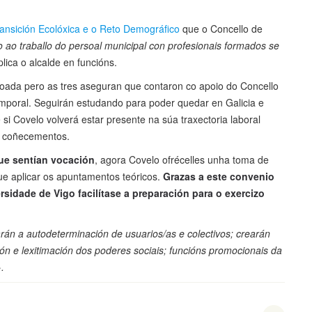
ransición Ecolóxica e o Reto Demográfico
que o Concello de
 ao traballo do persoal municipal con profesionais formados se
plica o alcalde en funcións.
 doada pero as tres aseguran que contaron co apoio do Concello
emporal. Seguirán estudando para poder quedar en Galicia e
si Covelo volverá estar presente na súa traxectoria laboral
s coñecementos.
ue sentían vocación
, agora Covelo ofrécelles unha toma de
que aplicar os apuntamentos teóricos.
Grazas a este convenio
sidade de Vigo facilítase a preparación para o exercizo
rán a autodeterminación de usuarios/as e colectivos; crearán
ación e lexitimación dos poderes sociais; funcións promocionais da
.