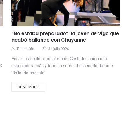
“No estaba preparado”: la joven de Vigo que
acabó bailando con Chayanne
Posted
Author
Redacción
31 julio 2026
on
Encarna acudió al concierto de Castrelos como una
do
espectadora más y terminó sobre el escenario durante
'Bailando bachata'
READ MORE