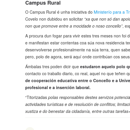
Campus Rural
O Campus Rural é unha iniciativa do
Ministerío para a T
Covelo non dubidou en solicitar
“xa que non só dan apoio
non que promove entre a mocidade o noso concello”
, ex
A procura dun fogar para vivir estes tres meses non foi
e manifestan estar contentas coa súa nova residencia t
desenvolverse profesionalmente na súa terra, quen sabe 
pero, polo de agora, será aquí onde contribúan cos seu
Ámbalas tres poden dicir que
estudaron aquelo polo q
contacto co traballo diario, co real, aquel no que teñen 
de cooperación educativa entre o Concello e a Univer
profesional e a inserción laboral.
“Titorizadas
polas responsables destes servizos potencia
actividades turísticas e de resolución de conflitos; limit
xustiza e do benestar da cidadanía, entre outras tarefas»