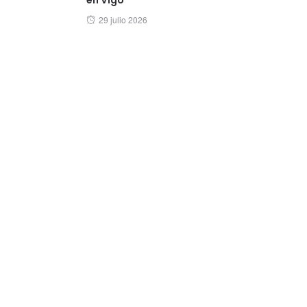
Posted
29 julio 2026
on