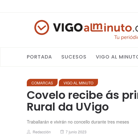
PORTADA
SUCESOS
VIGO AL MINUT
COMARCAS
VIGO AL MINUTO
Covelo recibe ás p
Rural da UVigo
Traballarán e vivirán no concello durante tres meses
Author
Posted
Redacción
7 junio 2023