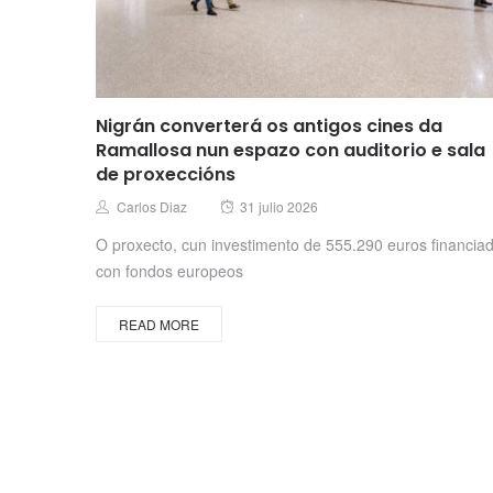
Nigrán converterá os antigos cines da
Ramallosa nun espazo con auditorio e sala
de proxeccións
Posted
Author
Carlos Diaz
31 julio 2026
on
O proxecto, cun investimento de 555.290 euros financia
con fondos europeos
READ MORE