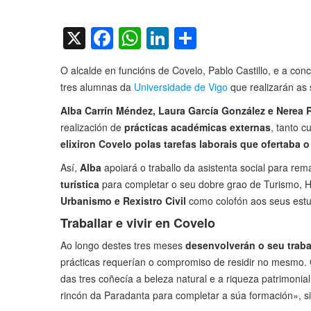
on
X
Facebook
WhatsApp
LinkedIn
Compartir
O alcalde en funcións de Covelo, Pablo Castillo, e a con
tres alumnas da
Universidade de Vigo
que realizarán as 
Alba Carrín Méndez, Laura García González e Nerea 
realización de
prácticas académicas externas
, tanto c
elixiron Covelo polas tarefas laborais que ofertaba 
Así,
Alba
apoiará o traballo da asistenta social para re
turística
para completar o seu dobre grao de Turismo, H
Urbanismo e Rexistro Civil
como colofón aos seus estu
Traballar e vivir en Covelo
Ao longo destes tres meses
desenvolverán o seu trab
prácticas requerían o compromiso de residir no mesmo. 
das tres coñecía a beleza natural e a riqueza patrimonial
rincón da Paradanta para completar a súa formación», s