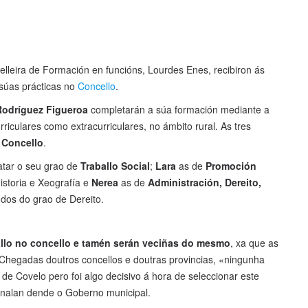
celleira de Formación en funcións, Lourdes Enes, recibiron ás
súas prácticas no
Concello
.
Rodríguez Figueroa
completarán a súa formación mediante a
urriculares como extracurriculares, no ámbito rural. As tres
o Concello
.
matar o seu grao de
Traballo Social
;
Lara
as de
Promoción
istoria e Xeografía e
Nerea
as de
Administración, Dereito,
dos do grao de Dereito.
allo no concello e tamén serán veciñas do mesmo
, xa que as
Chegadas doutros concellos e doutras provincias, «ningunha
 de Covelo pero foi algo decisivo á hora de seleccionar este
inalan dende o Goberno municipal.