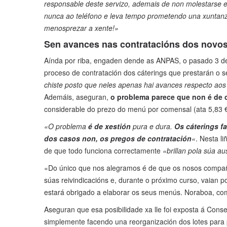
responsable deste servizo, ademais de non molestarse e
nunca ao teléfono e leva tempo prometendo una xuntan
menosprezar a xente!»
Sen avances nas contratacións dos novos
Aínda por riba, engaden dende as ANPAS, o pasado 3 d
proceso de contratación dos cáterings que prestarán o 
chiste posto que neles apenas hai avances respecto aos 
Ademáis, aseguran,
o problema parece que non é de 
considerable do prezo do menú por comensal (ata 5,83 
«O problema
é de xestión
pura e dura.
Os cáterings fa
dos casos non, os pregos de contratación
«
. Nesta l
de que todo funciona correctamente
«brillan pola súa a
«Do único que nos alegramos é de que os nosos compañe
súas reivindicacións e, durante o próximo curso, vaian 
estará obrigado a elaborar os seus menús. Noraboa, com
Aseguran que esa posibilidade xa lle foi exposta á Consel
simplemente facendo una reorganización dos lotes para p