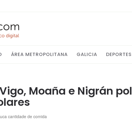
O
ÁREA METROPOLITANA
GALICIA
DEPORTES
 Vigo, Moaña e Nigrán po
olares
ouca cantidade de comida