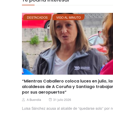
DESTACADOS
VIGO AL MINUTO
“Mientras Caballero coloca luces en julio, la
alcaldesas de A Coruña y Santiago trabaja
por sus aeropuertos”
Posted
Author
A Buendia
31 julio 2026
on
Luisa Sánchez acusa al alcalde de “quedarse solo” por 