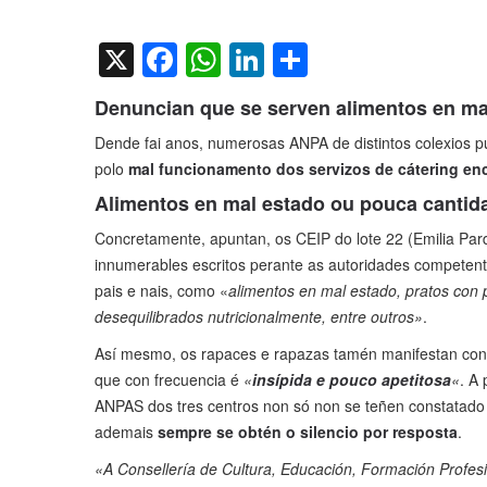
on
X
Facebook
WhatsApp
LinkedIn
Compartir
Denuncian que se serven alimentos en ma
Dende fai anos, numerosas ANPA de distintos colexios p
polo
mal funcionamento dos servizos de cátering
en
Alimentos en mal estado ou pouca cantid
Concretamente, apuntan, os CEIP do lote 22 (Emilia Pa
innumerables escritos perante as autoridades competen
pais e nais, como «
alimentos en mal estado, pratos con
desequilibrados nutricionalmente, entre outros»
.
Así mesmo, os rapaces e rapazas tamén manifestan con
que con frecuencia é
«
insípida e pouco apetitosa
«
. A
ANPAS dos tres centros non só non se teñen constatado 
ademais
sempre se obtén o silencio por resposta
.
«A Consellería de Cultura, Educación, Formación Profesio