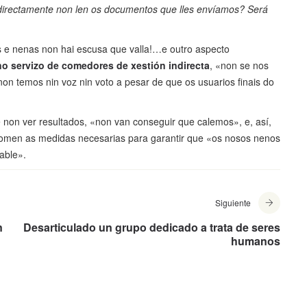
directamente non len os documentos que lles envíamos? Será
e nenas non hai escusa que valla!…e outro aspecto
no servizo de comedores de xestión indirecta
, «non se nos
non temos nin voz nin voto a pesar de que os usuarios finais do
 non ver resultados, «non van conseguir que calemos», e, así,
 tomen as medidas necesarias para garantir que «os nosos nenos
able».
Siguiente
n
Desarticulado un grupo dedicado a trata de seres
humanos