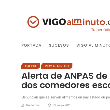
PORTADA
SUCESOS
VIGO AL MINUT
GALICIA
VIGO AL MINUTO
Alerta de ANPAS de
dos comedores esc
Denuncian que se serven alimentos en mal estado ou p
Author
Posted
Redacción
13 mayo 2023