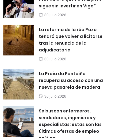
sigue sin invertir en Vigo”
Posted
30 julio 2026
on
La reforma de la rúa Pazo
tendrá que volver a licitarse
tras la renuncia de la
adjudicataria
Posted
30 julio 2026
on
La Praia da Fontaiña
recupera su acceso con una
nueva pasarela de madera
Posted
30 julio 2026
on
Se buscan enfermeros,
vendedores, ingenieros y
especialistas: estas son las
últimas ofertas de empleo
en Vigo