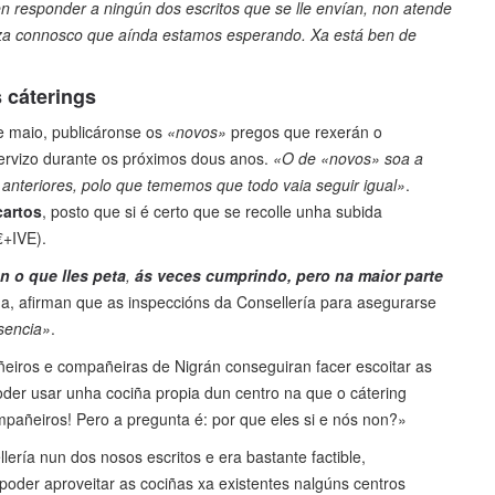
n responder a ningún dos escritos que se lle envían, non atende
za connosco que aínda estamos esperando. Xa está ben de
 cáterings
e maio, publicáronse os
«novos»
pregos que rexerán o
servizo durante os próximos dous anos.
«O de «novos» soa a
anteriores, polo que tememos que todo vaia seguir igual»
.
cartos
, posto que si é certo que se recolle unha subida
€+IVE).
n o que lles peta
,
ás veces cumprindo, pero na maior parte
iña, afirman que as inspeccións da Consellería para asegurarse
usencia»
.
iros e compañeiras de Nigrán conseguiran facer escoitar as
poder usar unha cociña propia dun centro na que o cátering
pañeiros! Pero a pregunta é: por que eles si e nós non?»
lería nun dos nosos escritos e era bastante factible,
oder aproveitar as cociñas xa existentes nalgúns centros