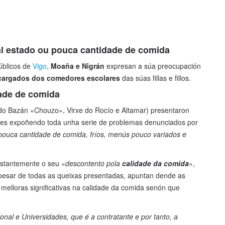
l estado ou pouca cantidade de comida
úblicos de
Vigo
,
Moaña e Nigrán
expresan a súa preocupación
cargados dos comedores escolares
das súas fillas e fillos.
ade de comida
rdo Bazán «Chouzo», Virxe do Rocío e Altamar) presentaron
tes expoñendo toda unha serie de problemas denunciados por
 pouca cantidade de comida, fríos, menús pouco variados e
stantemente o seu «
descontento pola
calidade da comida
«,
 pesar de todas as queixas presentadas, apuntan dende as
melloras significativas na calidade da comida senón que
nal e Universidades, que é a contratante e por tanto, a