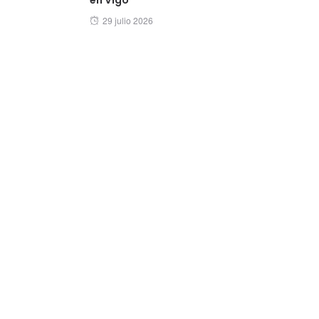
Posted
29 julio 2026
on