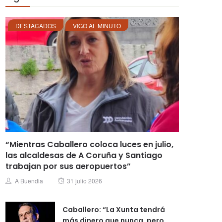
DESTACADOS
VIGO AL MINUTO
“Mientras Caballero coloca luces en julio,
las alcaldesas de A Coruña y Santiago
trabajan por sus aeropuertos”
Posted
Author
A Buendia
31 julio 2026
on
Caballero: “La Xunta tendrá
más dinero que nunca, pero