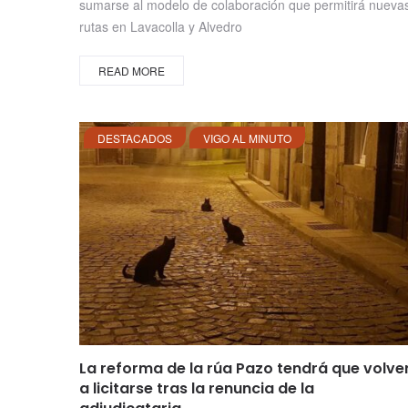
sumarse al modelo de colaboración que permitirá nueva
rutas en Lavacolla y Alvedro
READ MORE
DESTACADOS
VIGO AL MINUTO
La reforma de la rúa Pazo tendrá que volve
a licitarse tras la renuncia de la