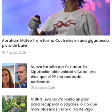
Abraham Mateo transforma Castrelos en una gigantesca
pista de baile
Posted
7 agosto 2026
on
Nueva batalla por Peinador: la
Diputación pide unidad y Caballero
dice que el PP «ha acabado
cediendo»
Posted
8 agosto 2026
on
O BNG leva ao Concello un plan
para recuperar o Lagares, o río que
máis plásticos verte á ría de Vigo