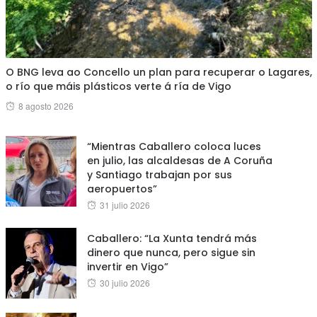
O BNG leva ao Concello un plan para recuperar o Lagares,
o río que máis plásticos verte á ría de Vigo
Posted
8 agosto 2026
on
“Mientras Caballero coloca luces
en julio, las alcaldesas de A Coruña
y Santiago trabajan por sus
aeropuertos”
Posted
31 julio 2026
on
Caballero: “La Xunta tendrá más
dinero que nunca, pero sigue sin
invertir en Vigo”
Posted
30 julio 2026
on