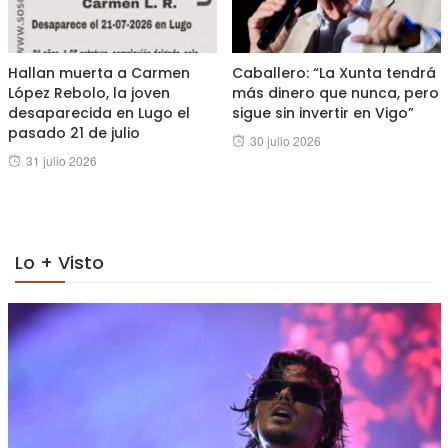
Hallan muerta a Carmen
Caballero: “La Xunta tendrá
López Rebolo, la joven
más dinero que nunca, pero
desaparecida en Lugo el
sigue sin invertir en Vigo”
pasado 21 de julio
Posted
30 julio 2026
Posted
31 julio 2026
on
on
Lo + Visto