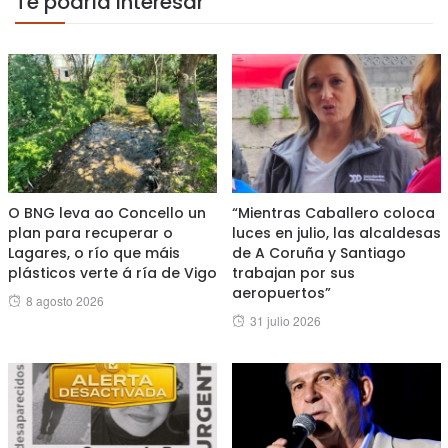
Te podría interesar
O BNG leva ao Concello un
“Mientras Caballero coloca
plan para recuperar o
luces en julio, las alcaldesas
Lagares, o río que máis
de A Coruña y Santiago
plásticos verte á ría de Vigo
trabajan por sus
aeropuertos”
Posted
8 agosto 2026
Posted
31 julio 2026
on
on