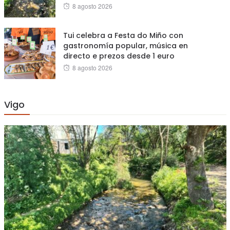
Posted
8 agosto 2026
on
Tui celebra a Festa do Miño con
gastronomía popular, música en
directo e prezos desde 1 euro
Posted
8 agosto 2026
on
Vigo