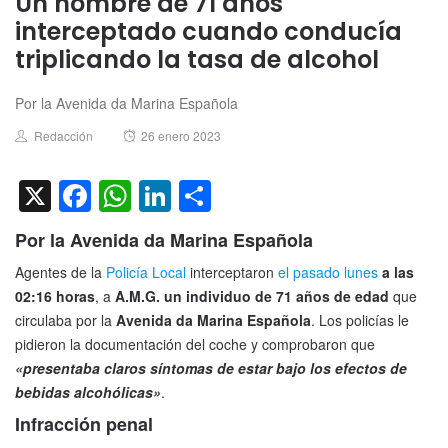
Un hombre de 71 años
interceptado cuando conducía
triplicando la tasa de alcohol
Por la Avenida da Marina Española
Author
Posted
Redacción
26 enero 2023
on
X
Facebook
WhatsApp
LinkedIn
Compartir
Por la Avenida da Marina Española
Agentes de la
Policía Local
interceptaron
el pasado lunes
a las
02:16 horas
, a
A.M.G. un individuo de 71 años de edad
que
circulaba por la
Avenida da Marina Española
. Los policías le
pidieron la documentación del coche y comprobaron que
«presentaba claros síntomas de estar bajo los efectos de
bebidas alcohólicas»
.
Infracción penal