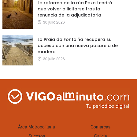
La reforma de la rúa Pazo tendrá
que volver a licitarse tras la
renuncia de la adjudicataria
Posted
30 julio 2026
on
La Praia da Fontaiña recupera su
acceso con una nueva pasarela de
madera
Posted
30 julio 2026
on
Área Metropolitana
Comarcas
Sucesos
Galicia