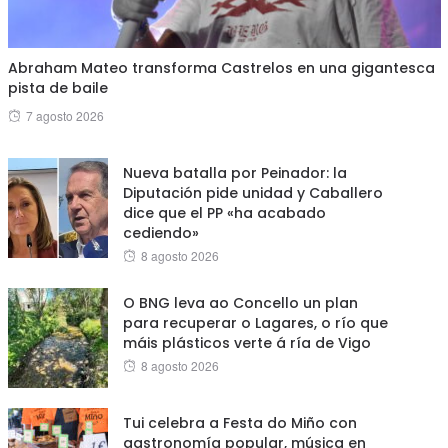
Abraham Mateo transforma Castrelos en una gigantesca
pista de baile
Posted
7 agosto 2026
on
Nueva batalla por Peinador: la
Diputación pide unidad y Caballero
dice que el PP «ha acabado
cediendo»
Posted
8 agosto 2026
on
O BNG leva ao Concello un plan
para recuperar o Lagares, o río que
máis plásticos verte á ría de Vigo
Posted
8 agosto 2026
on
Tui celebra a Festa do Miño con
gastronomía popular, música en