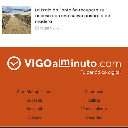
La Praia da Fontaiña recupera su
acceso con una nueva pasarela de
madera
Posted
30 julio 2026
on
Área Metropolitana
Comarcas
Sucesos
Galicia
Nacional
Vigo al minuto
Cultura
Deportes