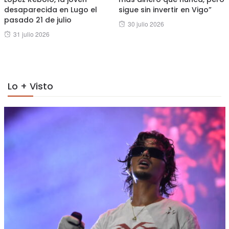
desaparecida en Lugo el
sigue sin invertir en Vigo”
pasado 21 de julio
Posted
30 julio 2026
Posted
31 julio 2026
on
on
Lo + Visto