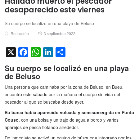
Hallado muerto el pescador
desaparecido este viernes
Su cuerpo se localizó en una playa de Beluso
Author
Posted
Redacción
3 septiembre 2022
on
X
Facebook
WhatsApp
LinkedIn
Compartir
Su cuerpo se localizó en una playa
de Beluso
Una persona que caminaba por la zona de Beluso, en Bueu,
encontró este sábado por la mañana el cuerpo sin vida del
pescador al que se buscaba desde ayer.
Su barca había aparecido volcada y semisumergida en Punta
Couso
, con una bolsa y un traje de agua a bordo y varios
aparejos de pesca flotando alrededor.
De inmediato se activó un equipo de búsqueda integrado por los