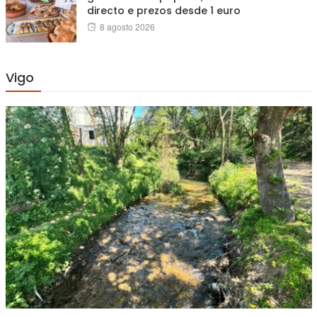
directo e prezos desde 1 euro
Posted
8 agosto 2026
on
Vigo