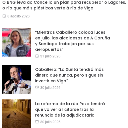
O BNG leva ao Concello un plan para recuperar o Lagares,
o río que máis plásticos verte á ría de Vigo
Posted
8 agosto 2026
on
“Mientras Caballero coloca luces
en julio, las alcaldesas de A Coruña
y Santiago trabajan por sus
aeropuertos”
Posted
31 julio 2026
on
Caballero: “La Xunta tendrá más
dinero que nunca, pero sigue sin
invertir en Vigo”
Posted
30 julio 2026
on
La reforma de la rúa Pazo tendrá
que volver a licitarse tras la
renuncia de la adjudicataria
Posted
30 julio 2026
on