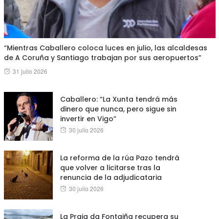
“Mientras Caballero coloca luces en julio, las alcaldesas
de A Coruña y Santiago trabajan por sus aeropuertos”
Posted
31 julio 2026
on
Caballero: “La Xunta tendrá más
dinero que nunca, pero sigue sin
invertir en Vigo”
Posted
30 julio 2026
on
La reforma de la rúa Pazo tendrá
que volver a licitarse tras la
renuncia de la adjudicataria
Posted
30 julio 2026
on
La Praia da Fontaiña recupera su