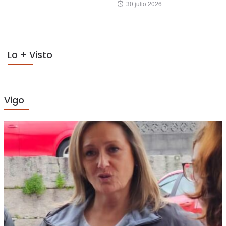
Posted
30 julio 2026
on
on
Lo + Visto
Vigo