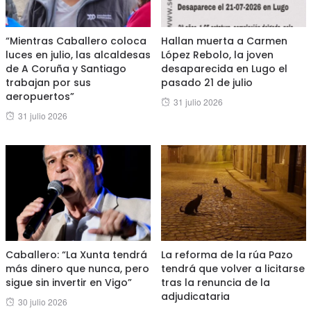
“Mientras Caballero coloca
Hallan muerta a Carmen
luces en julio, las alcaldesas
López Rebolo, la joven
de A Coruña y Santiago
desaparecida en Lugo el
trabajan por sus
pasado 21 de julio
aeropuertos”
Posted
31 julio 2026
Posted
31 julio 2026
on
on
Caballero: “La Xunta tendrá
La reforma de la rúa Pazo
más dinero que nunca, pero
tendrá que volver a licitarse
sigue sin invertir en Vigo”
tras la renuncia de la
adjudicataria
Posted
30 julio 2026