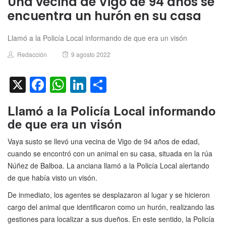
Una vecina de Vigo de 94 años se
encuentra un hurón en su casa
Llamó a la Policía Local informando de que era un visón
Author
Posted
Redacción
9 agosto 2022
on
X
Facebook
WhatsApp
LinkedIn
Compartir
Llamó a la Policía Local informando
de que era un visón
Vaya susto se llevó una vecina de Vigo de 94 años de edad,
cuando se encontró con un animal en su casa, situada en la rúa
Núñez de Balboa. La anciana llamó a la Policía Local alertando
de que había visto un visón.
De inmediato, los agentes se desplazaron al lugar y se hicieron
cargo del animal que identificaron como un hurón, realizando las
gestiones para localizar a sus dueños. En este sentido, la Policía