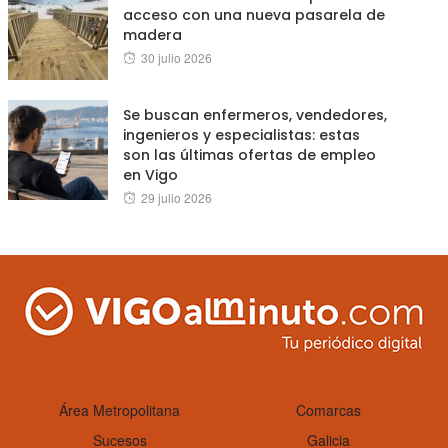
acceso con una nueva pasarela de
madera
Posted
30 julio 2026
on
Se buscan enfermeros, vendedores,
ingenieros y especialistas: estas
son las últimas ofertas de empleo
en Vigo
Posted
29 julio 2026
on
Área Metropolitana
Comarcas
Sucesos
Galicia