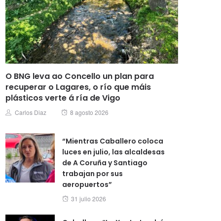
O BNG leva ao Concello un plan para
recuperar o Lagares, o río que máis
plásticos verte á ría de Vigo
Posted
Author
Carlos Diaz
8 agosto 2026
on
“Mientras Caballero coloca
luces en julio, las alcaldesas
de A Coruña y Santiago
trabajan por sus
aeropuertos”
Posted
31 julio 2026
on