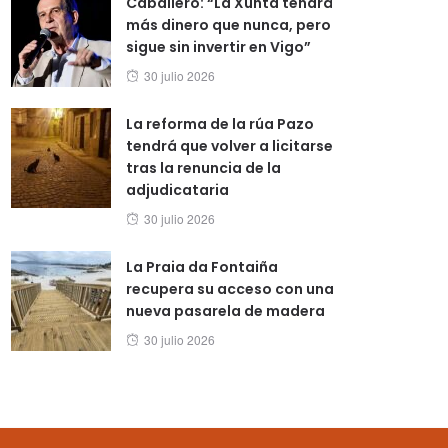
Caballero: “La Xunta tendrá
más dinero que nunca, pero
sigue sin invertir en Vigo”
Posted
30 julio 2026
on
La reforma de la rúa Pazo
tendrá que volver a licitarse
tras la renuncia de la
adjudicataria
Posted
30 julio 2026
on
La Praia da Fontaiña
recupera su acceso con una
nueva pasarela de madera
Posted
30 julio 2026
on