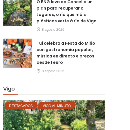
O BNG leva ao Concello un
plan para recuperar o
Lagares, o río que máis
plásticos verte á ría de Vigo
Posted
8 agosto 2026
on
Tui celebra a Festa do Miño
con gastronomía popular,
música en directo e prezos
desde 1 euro
Posted
8 agosto 2026
on
Vigo
DESTACADOS
VIGO AL MINUTO