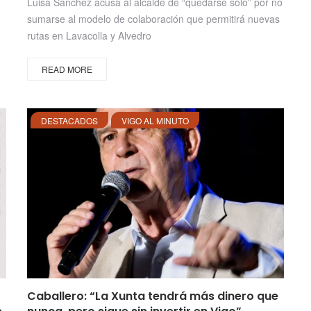
Luisa Sánchez acusa al alcalde de “quedarse solo” por no
sumarse al modelo de colaboración que permitirá nuevas
rutas en Lavacolla y Alvedro
READ MORE
DESTACADOS
VIGO AL MINUTO
Caballero: “La Xunta tendrá más dinero que