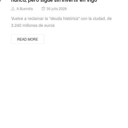
e
nunca, pero sigue sin invertir en Vigo”
Posted
Author
A Buendia
30 julio 2026
on
Vuelve a reclamar la "deuda histórica" con la ciudad, de
3.240 millones de euros
READ MORE