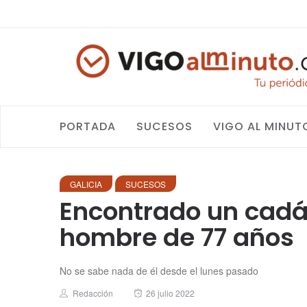
PORTADA
SUCESOS
VIGO AL MINUT
GALICIA
SUCESOS
Encontrado un cadáv
hombre de 77 años
No se sabe nada de él desde el lunes pasado
Author
Posted
Redacción
26 julio 2022