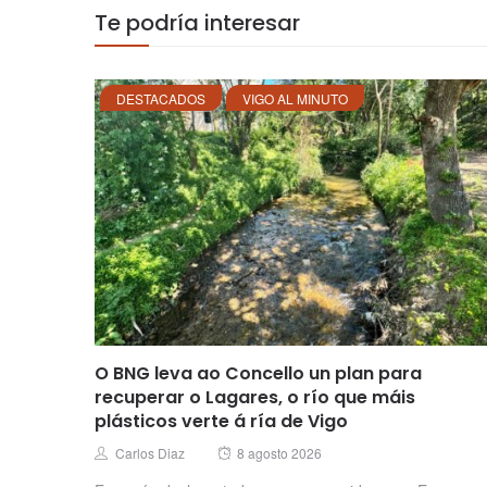
Te podría interesar
DESTACADOS
VIGO AL MINUTO
O BNG leva ao Concello un plan para
recuperar o Lagares, o río que máis
plásticos verte á ría de Vigo
Posted
Author
Carlos Diaz
8 agosto 2026
on