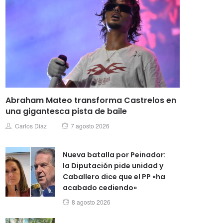
Abraham Mateo transforma Castrelos en
una gigantesca pista de baile
Posted
Author
Carlos Diaz
7 agosto 2026
on
Nueva batalla por Peinador:
la Diputación pide unidad y
Caballero dice que el PP «ha
acabado cediendo»
Posted
8 agosto 2026
on