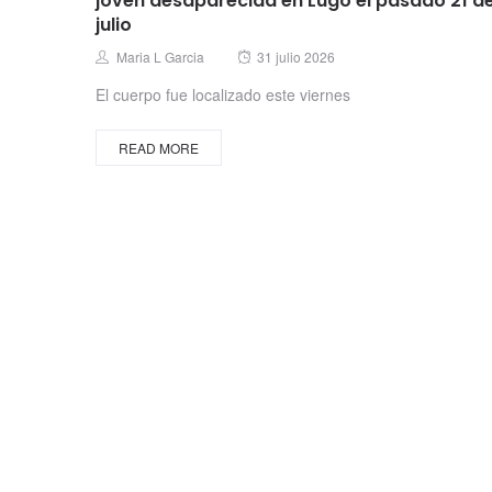
joven desaparecida en Lugo el pasado 21 d
julio
Posted
Author
Maria L Garcia
31 julio 2026
on
El cuerpo fue localizado este viernes
READ MORE