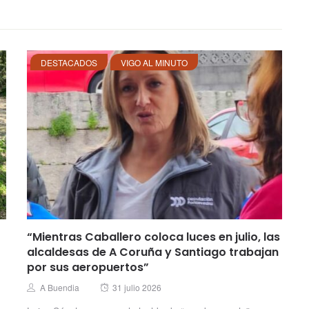
DESTACADOS
VIGO AL MINUTO
“Mientras Caballero coloca luces en julio, las
alcaldesas de A Coruña y Santiago trabajan
por sus aeropuertos”
Posted
Author
A Buendia
31 julio 2026
on