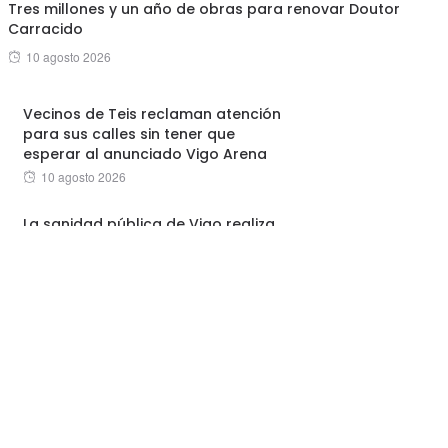
Tres millones y un año de obras para renovar Doutor
Carracido
Posted
10 agosto 2026
on
Vecinos de Teis reclaman atención
para sus calles sin tener que
esperar al anunciado Vigo Arena
Posted
10 agosto 2026
on
La sanidad pública de Vigo realiza
su primera ablación cardíaca con
radioterapia, para tratar arritmias
graves
Posted
10 agosto 2026
on
O BNG leva ao Concello un plan
para recuperar o Lagares, o río que
máis plásticos verte á ría de Vigo
Posted
8 agosto 2026
on