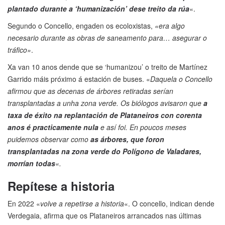
plantado durante a ‘humanización’ dese treito da rúa
«.
Segundo o Concello, engaden os ecoloxistas,
«era algo
necesario durante as obras de saneamento para… asegurar o
tráfico»
.
Xa van 10 anos dende que se ‘humanizou’ o treito de Martínez
Garrido máis próximo á estación de buses. «
Daquela o Concello
afirmou que as decenas de árbores retiradas serían
transplantadas a unha zona verde. Os biólogos avisaron que
a
taxa de éxito na replantación de Plataneiros con corenta
anos é practicamente nula
e así foi. En poucos meses
puidemos observar como
as árbores, que foron
transplantadas na zona verde do Polígono de Valadares,
morrían todas
«.
Repítese a historia
En 2022 «
volve a repetirse a historia
«. O concello, indican dende
Verdegaia, afirma que os Plataneiros arrancados nas últimas