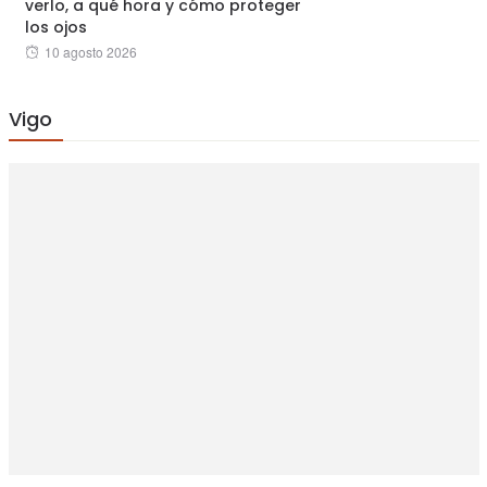
verlo, a qué hora y cómo proteger
los ojos
Posted
10 agosto 2026
on
Vigo