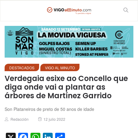
DESTACADOS
VIGO AL MINUTO
Verdegaia esixe ao Concello que
diga onde vai a plantar as
árbores de Martínez Garrido
Son Plataneiros de preto de 50 anos de idade
Author
Posted
Redacción
12 julio 2022
on
X
Facebook
WhatsApp
LinkedIn
Compartir