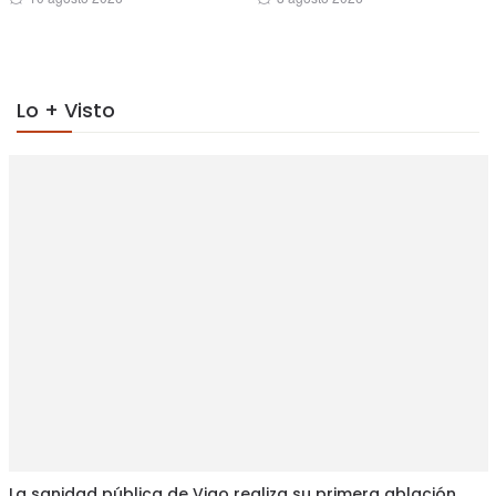
on
on
Lo + Visto
La sanidad pública de Vigo realiza su primera ablación