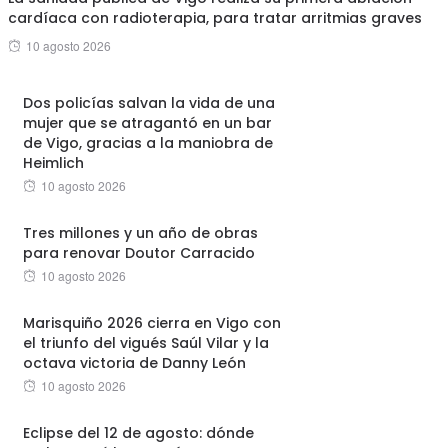
cardíaca con radioterapia, para tratar arritmias graves
Posted
10 agosto 2026
on
Dos policías salvan la vida de una
mujer que se atragantó en un bar
de Vigo, gracias a la maniobra de
Heimlich
Posted
10 agosto 2026
on
Tres millones y un año de obras
para renovar Doutor Carracido
Posted
10 agosto 2026
on
Marisquiño 2026 cierra en Vigo con
el triunfo del vigués Saúl Vilar y la
octava victoria de Danny León
Posted
10 agosto 2026
on
Eclipse del 12 de agosto: dónde