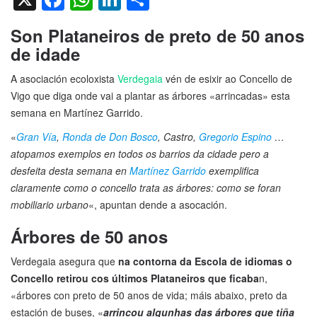
Son Plataneiros de preto de 50 anos
de idade
A asociación ecoloxista
Verdegaia
vén de esixir ao Concello de
Vigo que diga onde vai a plantar as árbores «arrincadas» esta
semana en Martínez Garrido.
«
Gran Vía
,
Ronda de Don Bosco
, Castro,
Gregorio Espino
…
atopamos exemplos en todos os barrios da cidade pero a
desfeita desta semana en
Martínez Garrido
exemplifica
claramente como o concello trata as árbores: como se foran
mobiliario urbano
«, apuntan dende a asocación.
Árbores de 50 anos
Verdegaia asegura que
na contorna da Escola de idiomas o
Concello retirou cos últimos Plataneiros que ficaba
n,
«árbores con preto de 50 anos de vida; máis abaixo, preto da
estación de buses, «
arrincou algunhas das árbores que tiña