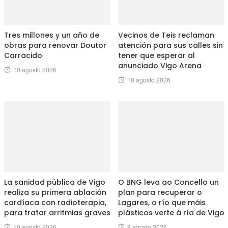
Tres millones y un año de
Vecinos de Teis reclaman
obras para renovar Doutor
atención para sus calles sin
Carracido
tener que esperar al
anunciado Vigo Arena
Posted
10 agosto 2026
Posted
10 agosto 2026
on
on
La sanidad pública de Vigo
O BNG leva ao Concello un
realiza su primera ablación
plan para recuperar o
cardíaca con radioterapia,
Lagares, o río que máis
para tratar arritmias graves
plásticos verte á ría de Vigo
Posted
Posted
10 agosto 2026
8 agosto 2026