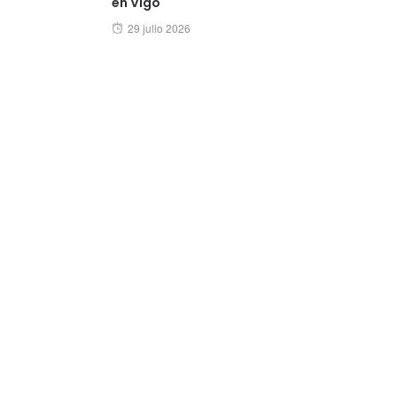
en Vigo
Posted
29 julio 2026
on