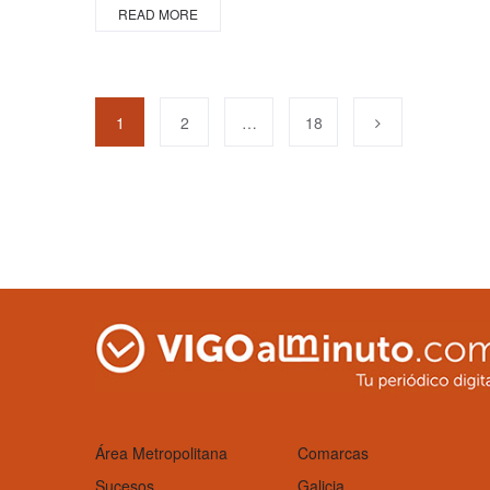
READ MORE
1
2
…
18
Área Metropolitana
Comarcas
Sucesos
Galicia