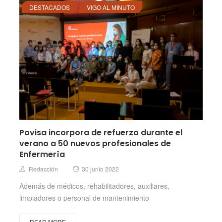
DESTACADOS
VIGO AL MINUTO
Povisa incorpora de refuerzo durante el
verano a 50 nuevos profesionales de
Enfermería
Posted
Author
Redacción
30 junio 2022
on
Además de médicos, rehabilitadores, auxiliares,
limpiadores o personal de mantenimiento
READ MORE