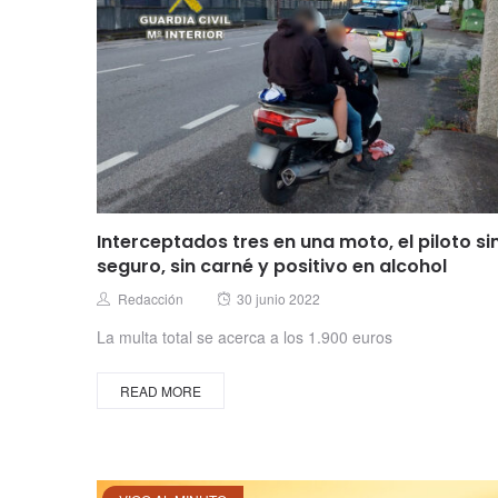
Interceptados tres en una moto, el piloto si
seguro, sin carné y positivo en alcohol
Posted
Author
Redacción
30 junio 2022
on
La multa total se acerca a los 1.900 euros
READ MORE