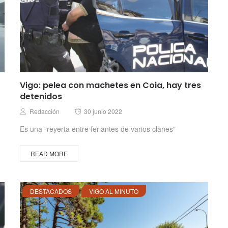
Vigo: pelea con machetes en Coia, hay tres
detenidos
Posted
Author
Redacción
30 junio 2022
on
Es una "reyerta entre feriantes de varios clanes"
READ MORE
DESTACADOS
VIGO AL MINUTO