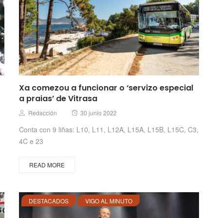
Xa comezou a funcionar o ‘servizo especial
a praias’ de Vitrasa
Posted
Author
Redacción
30 junio 2022
on
Conta con 9 liñas: L10, L11, L12A, L15A, L15B, L15C, C3,
4C e 23
READ MORE
DESTACADOS
VIGO AL MINUTO