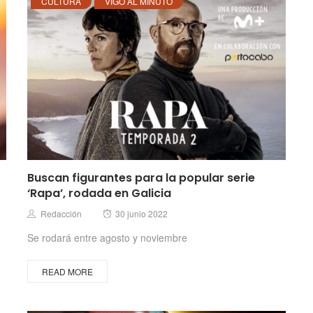
CULTURA
VIGO AL MINUTO
Buscan figurantes para la popular serie
‘Rapa’, rodada en Galicia
Posted
Author
Redacción
30 junio 2022
on
Se rodará entre agosto y noviembre
READ MORE