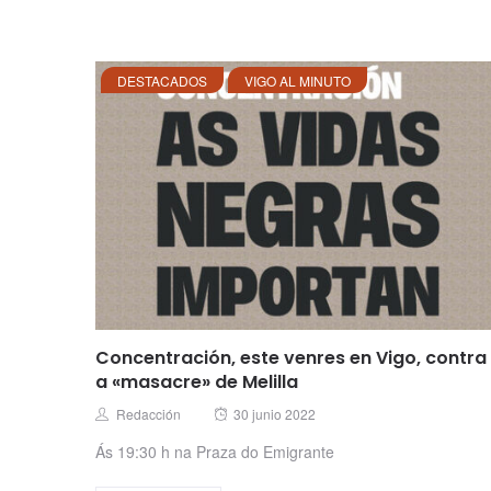
DESTACADOS
VIGO AL MINUTO
Concentración, este venres en Vigo, contra
a «masacre» de Melilla
Posted
Author
Redacción
30 junio 2022
on
Ás 19:30 h na Praza do Emigrante