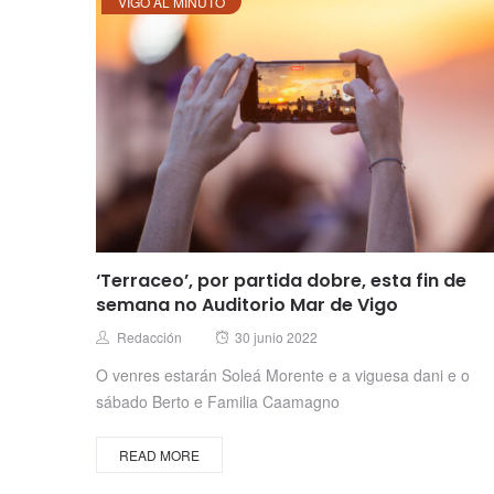
VIGO AL MINUTO
‘Terraceo’, por partida dobre, esta fin de
semana no Auditorio Mar de Vigo
Posted
Author
Redacción
30 junio 2022
on
O venres estarán Soleá Morente e a viguesa dani e o
sábado Berto e Familia Caamagno
READ MORE