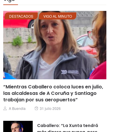
DESTACADOS
VIGO AL MINUTO
“Mientras Caballero coloca luces en julio,
las alcaldesas de A Coruña y Santiago
trabajan por sus aeropuertos”
Posted
Author
A Buendia
31 julio 2026
on
Caballero: “La Xunta tendrá
más dinero que nunca, pero