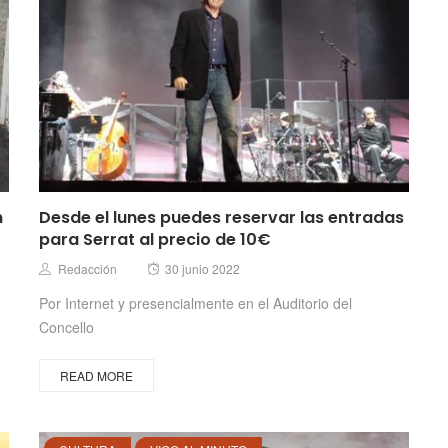
n
Desde el lunes puedes reservar las entradas
para Serrat al precio de 10€
Posted
Author
Redacción
30 junio 2022
on
Por Internet y presencialmente en el Auditorio del
Concello
READ MORE