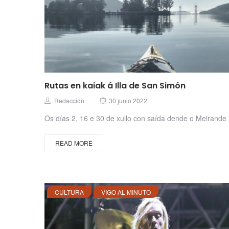
Rutas en kaiak á Illa de San Simón
Posted
Author
Redacción
30 junio 2022
on
Os días 2, 16 e 30 de xullo con saída dende o Meirande
READ MORE
CULTURA
VIGO AL MINUTO