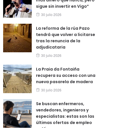
sigue sin invertir en Vigo”
Posted
30 julio 2026
on
La reforma de la rúa Pazo
tendrá que volver a licitarse
tras la renuncia de la
adjudicataria
Posted
30 julio 2026
on
La Praia da Fontaiña
recupera su acceso con una
nueva pasarela de madera
Posted
30 julio 2026
on
Se buscan enfermeros,
vendedores, ingenieros y
especialistas: estas son las
últimas ofertas de empleo