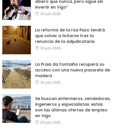
dinero que nunca, pero sigue sin
invertir en Vigo”
Posted
30 julio 2026
on
La reforma de la rúa Pazo tendrá
que volver a licitarse tras la
renuncia de la adjudicataria
Posted
30 julio 2026
on
La Praia da Fontaiña recupera su
acceso con una nueva pasarela de
madera
Posted
30 julio 2026
on
Se buscan enfermeros, vendedores,
ingenieros y especialistas: estas
son las últimas ofertas de empleo
en Vigo
Posted
29 julio 2026