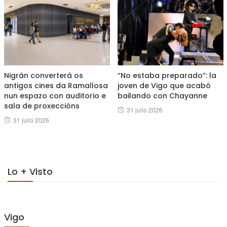
Nigrán converterá os
“No estaba preparado”: la
antigos cines da Ramallosa
joven de Vigo que acabó
nun espazo con auditorio e
bailando con Chayanne
sala de proxeccións
Posted
31 julio 2026
Posted
31 julio 2026
on
on
Lo + Visto
Vigo