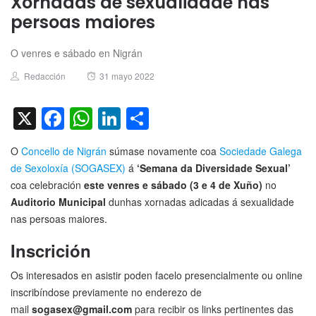
Xornadas de sexualidade nas
persoas maiores
O venres e sábado en Nigrán
Author
Posted
Redacción
31 mayo 2022
on
X
Facebook
WhatsApp
LinkedIn
Compartir
O
Concello de Nigrán
súmase novamente coa
Sociedade Galega
de Sexoloxía
(SOGASEX)
á
‘Semana da Diversidade Sexual’
coa celebración
este venres e sábado (3 e 4 de Xuño)
no
Auditorio Municipal
dunhas xornadas adicadas á sexualidade
nas persoas maiores.
Inscrición
Os interesados en asistir poden facelo presencialmente ou online
inscribíndose previamente no enderezo de
mail
sogasex@gmail.com
para recibir os links pertinentes das