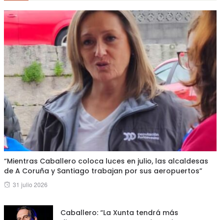
“Mientras Caballero coloca luces en julio, las alcaldesas
de A Coruña y Santiago trabajan por sus aeropuertos”
Posted
31 julio 2026
on
Caballero: “La Xunta tendrá más