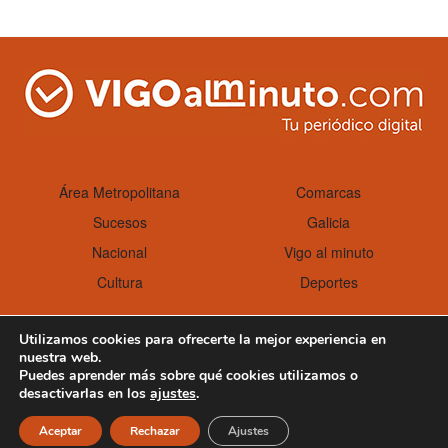
on
Área Metropolitana
Comarcas
Sucesos
Galicia
Nacional
Vigo al minuto
Cultura
Deportes
Utilizamos cookies para ofrecerte la mejor experiencia en
nuestra web.
Aviso Legal
Política de cookies
Puedes aprender más sobre qué cookies utilizamos o
desactivarlas en los
ajustes
.
Aceptar
Rechazar
Ajustes