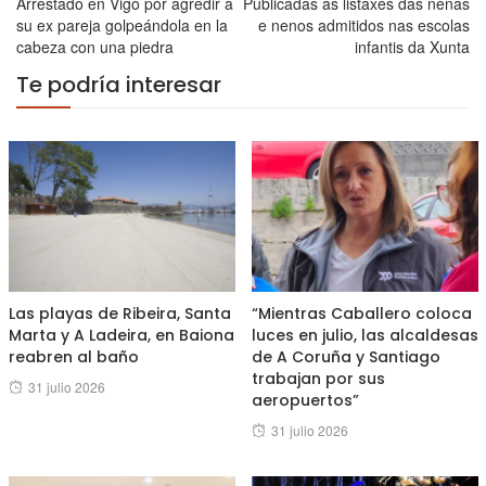
Arrestado en Vigo por agredir a
Publicadas as listaxes das nenas
su ex pareja golpeándola en la
e nenos admitidos nas escolas
cabeza con una piedra
infantis da Xunta
Te podría interesar
Las playas de Ribeira, Santa
“Mientras Caballero coloca
Marta y A Ladeira, en Baiona
luces en julio, las alcaldesas
reabren al baño
de A Coruña y Santiago
trabajan por sus
Posted
31 julio 2026
aeropuertos”
on
Posted
31 julio 2026
on