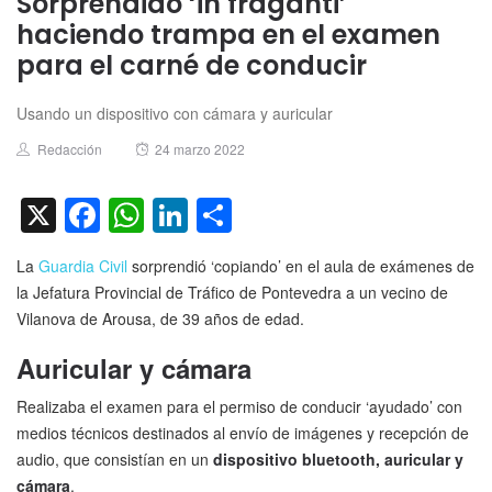
Sorprendido ‘in fraganti’
haciendo trampa en el examen
para el carné de conducir
Usando un dispositivo con cámara y auricular
Author
Posted
Redacción
24 marzo 2022
on
X
Facebook
WhatsApp
LinkedIn
Compartir
La
Guardia Civil
sorprendió ‘copiando’ en el aula de exámenes de
la Jefatura Provincial de Tráfico de Pontevedra a un vecino de
Vilanova de Arousa, de 39 años de edad.
Auricular y cámara
Realizaba el examen para el permiso de conducir ‘ayudado’ con
medios técnicos destinados al envío de imágenes y recepción de
audio, que consistían en un
dispositivo bluetooth, auricular y
cámara
.