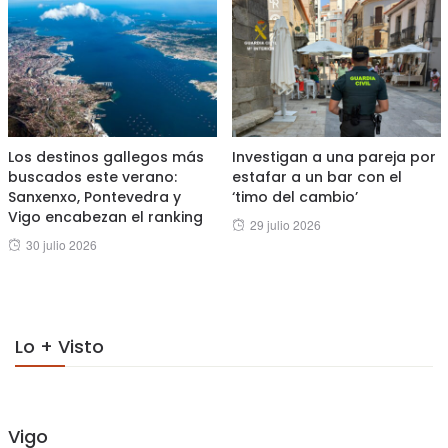
Los destinos gallegos más
Investigan a una pareja por
buscados este verano:
estafar a un bar con el
Sanxenxo, Pontevedra y
‘timo del cambio’
Vigo encabezan el ranking
Posted
29 julio 2026
Posted
30 julio 2026
on
on
Lo + Visto
Vigo