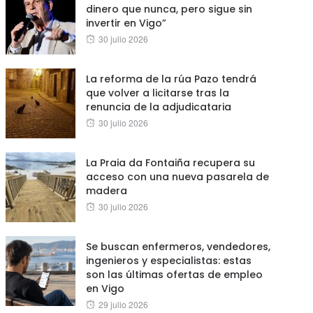
dinero que nunca, pero sigue sin
invertir en Vigo”
Posted
30 julio 2026
on
La reforma de la rúa Pazo tendrá
que volver a licitarse tras la
renuncia de la adjudicataria
Posted
30 julio 2026
on
La Praia da Fontaiña recupera su
acceso con una nueva pasarela de
madera
Posted
30 julio 2026
on
Se buscan enfermeros, vendedores,
ingenieros y especialistas: estas
son las últimas ofertas de empleo
en Vigo
Posted
29 julio 2026