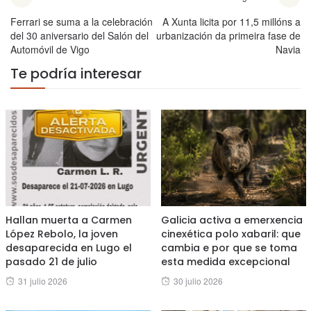
Ferrari se suma a la celebración
A Xunta licita por 11,5 millóns a
del 30 aniversario del Salón del
urbanización da primeira fase de
Automóvil de Vigo
Navia
Te podría interesar
Hallan muerta a Carmen
Galicia activa a emerxencia
López Rebolo, la joven
cinexética polo xabaril: que
desaparecida en Lugo el
cambia e por que se toma
pasado 21 de julio
esta medida excepcional
Posted
Posted
31 julio 2026
30 julio 2026
on
on