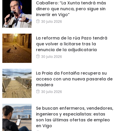
Caballero: “La Xunta tendrá más
dinero que nunca, pero sigue sin
invertir en Vigo”
Posted
30 julio 2026
on
La reforma de la rúa Pazo tendrá
que volver a licitarse tras la
renuncia de la adjudicataria
Posted
30 julio 2026
on
La Praia da Fontaiña recupera su
acceso con una nueva pasarela de
madera
Posted
30 julio 2026
on
Se buscan enfermeros, vendedores,
ingenieros y especialistas: estas
son las últimas ofertas de empleo
en Vigo