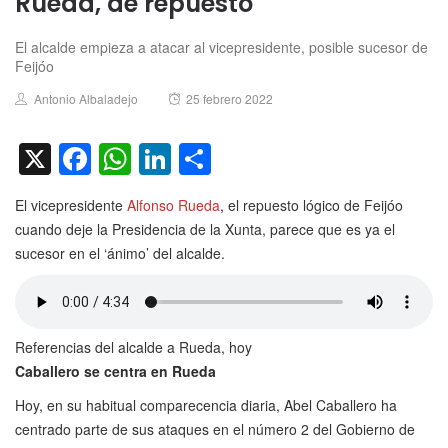
Rueda, de repuesto
El alcalde empieza a atacar al vicepresidente, posible sucesor de
Feijóo
Author
Posted
Antonio Albaladejo
25 febrero 2022
on
X
Facebook
WhatsApp
LinkedIn
Compartir
El vicepresidente
Alfonso Rueda
, el repuesto lógico de Feijóo
cuando deje la Presidencia de la Xunta, parece que es ya el
sucesor en el ‘ánimo’ del alcalde.
Referencias del alcalde a Rueda, hoy
Caballero se centra en Rueda
Hoy, en su habitual comparecencia diaria, Abel Caballero ha
centrado parte de sus ataques en el número 2 del Gobierno de