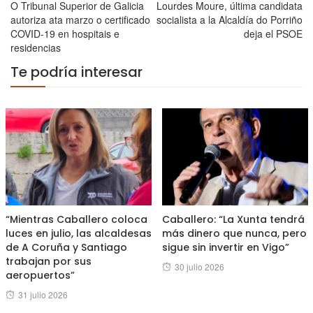
O Tribunal Superior de Galicia
Lourdes Moure, última candidata
autoriza ata marzo o certificado
socialista a la Alcaldía do Porriño
COVID-19 en hospitais e
deja el PSOE
residencias
Te podría interesar
“Mientras Caballero coloca
Caballero: “La Xunta tendrá
luces en julio, las alcaldesas
más dinero que nunca, pero
de A Coruña y Santiago
sigue sin invertir en Vigo”
trabajan por sus
Posted
30 julio 2026
aeropuertos”
on
Posted
31 julio 2026
on