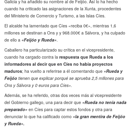
Galicia y ha añadido su nombre al de Feijóo. Así lo ha hecho
cuando ha criticado las asignaciones de la Xunta, procedentes
del Ministerio de Comercio y Turismo, a las Islas Cíes.
El alcalde ha lamentado que Cíes «reciba 0€», mientras 1,6
millones se destinan a Ons y y 968.000€ a Sálvora, y ha culpado
de ello a
«Feijóo y Rueda»
.
Caballero ha particularizado su crítica en el vicepresidente,
cuando ha cargado contra la
respuesta que Rueda a los
informadores al decir que en Cíes no había proyectos
maduros
; ha vuelto a referirse a él comentando que
«Rueda y
Feijóo
tienen que explicar porqué se aprueba 2,5 millones para
Ons y Sálvora y 0 euros para Cíes».
Además, se ha referido, otras dos veces más al vicepresidente
del Gobierno gallego, una para decir que
«Rueda no tenía nada
preparado»
en Cíes para captar estos fondos y otra para
denunciar lo que ha calificado como
«la gran mentira de Feijóo
y Rueda».