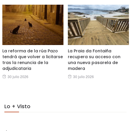
La reforma de la rúa Pazo
La Praia da Fontaiña
tendrá que volver a licitarse
recupera su acceso con
tras la renuncia de la
una nueva pasarela de
adjudicataria
madera
Posted
Posted
30 julio 2026
30 julio 2026
on
on
Lo + Visto