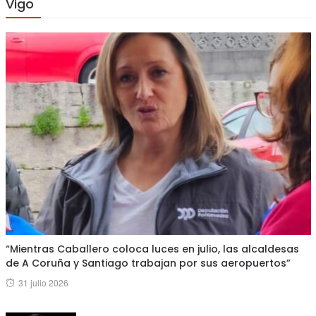
Vigo
“Mientras Caballero coloca luces en julio, las alcaldesas
de A Coruña y Santiago trabajan por sus aeropuertos”
Posted
31 julio 2026
on