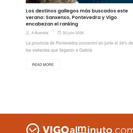
Los destinos gallegos más buscados este
verano: Sanxenxo, Pontevedra y Vigo
encabezan el ranking
Posted
Author
A Buendia
30 julio 2026
on
La provincia de Pontevedra concentró en junio el 34% d
los visitantes que llegaron a Galicia
READ MORE