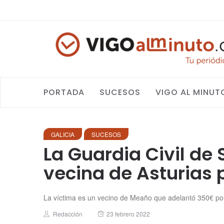
PORTADA
SUCESOS
VIGO AL MINUT
GALICIA
SUCESOS
La Guardia Civil de
vecina de Asturias 
La víctima es un vecino de Meaño que adelantó 350€ po
Author
Posted
Redacción
23 febrero 2022