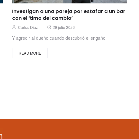
Investigan a una pareja por estafar a un bar
con el ‘timo del cambio’
Posted
Author
Carlos Diaz
29 julio 2026
on
Y agredir al dueño cuando descubrió el engaño
e
READ MORE