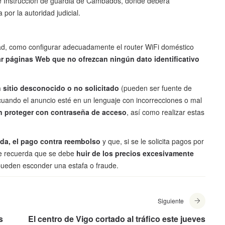
 de Instrucción de guardia de Cambados, donde deberá
or la autoridad judicial.
d, como configurar adecuadamente el router WiFi doméstico
ar páginas Web que no ofrezcan ningún dato identificativo
 sitio desconocido o no solicitado
(pueden ser fuente de
cuando el anuncio esté en un lenguaje con incorrecciones o mal
in proteger con contraseña de acceso
, así como realizar estas
eda, el pago contra reembolso
y que, si se le solicita pagos por
se recuerda que se debe
huir de los precios excesivamente
ueden esconder una estafa o fraude.
Siguiente
s
El centro de Vigo cortado al tráfico este jueves