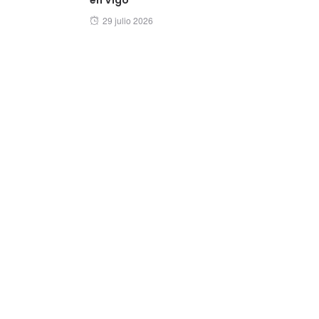
Posted
29 julio 2026
on