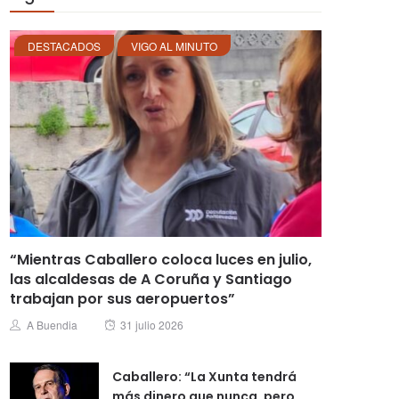
DESTACADOS
VIGO AL MINUTO
“Mientras Caballero coloca luces en julio,
las alcaldesas de A Coruña y Santiago
trabajan por sus aeropuertos”
Posted
Author
A Buendia
31 julio 2026
on
Caballero: “La Xunta tendrá
más dinero que nunca, pero