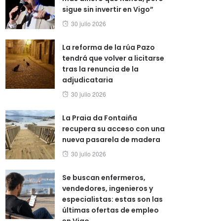
sigue sin invertir en Vigo”
Posted
30 julio 2026
on
La reforma de la rúa Pazo
tendrá que volver a licitarse
tras la renuncia de la
adjudicataria
Posted
30 julio 2026
on
La Praia da Fontaiña
recupera su acceso con una
nueva pasarela de madera
Posted
30 julio 2026
on
Se buscan enfermeros,
vendedores, ingenieros y
especialistas: estas son las
últimas ofertas de empleo
en Vigo