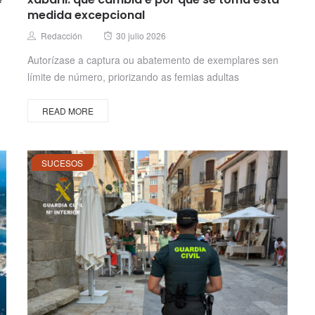
medida excepcional
Posted
Author
Redacción
30 julio 2026
on
Autorízase a captura ou abatemento de exemplares sen
límite de número, priorizando as femias adultas
READ MORE
SUCESOS