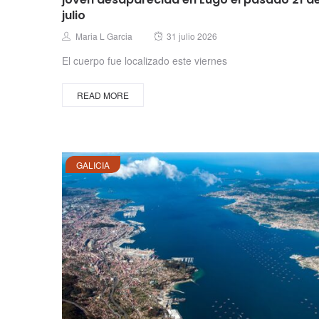
julio
Posted
Author
Maria L Garcia
31 julio 2026
on
El cuerpo fue localizado este viernes
READ MORE
GALICIA