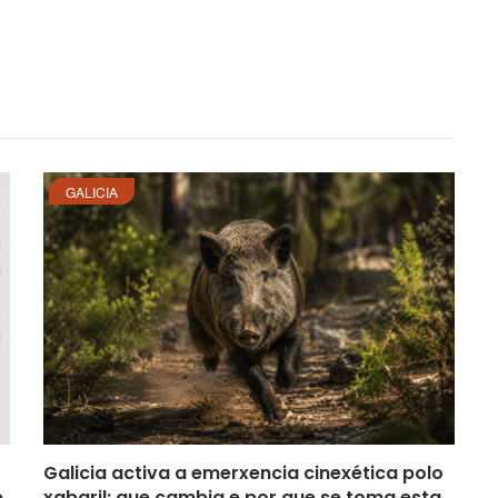
GALICIA
Galicia activa a emerxencia cinexética polo
e
xabaril: que cambia e por que se toma esta