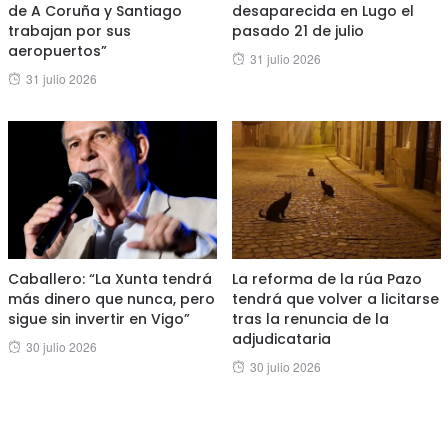
de A Coruña y Santiago
desaparecida en Lugo el
trabajan por sus
pasado 21 de julio
aeropuertos”
Posted
31 julio 2026
Posted
31 julio 2026
on
on
Caballero: “La Xunta tendrá
La reforma de la rúa Pazo
más dinero que nunca, pero
tendrá que volver a licitarse
sigue sin invertir en Vigo”
tras la renuncia de la
adjudicataria
Posted
30 julio 2026
Posted
30 julio 2026
on
on