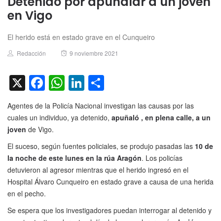
Detenido por apuñalar a un joven
en Vigo
El herido está en estado grave en el Cunqueiro
Author
Posted
Redacción
9 noviembre 2021
on
X
Facebook
WhatsApp
LinkedIn
Compartir
Agentes de la Policía Nacional investigan las causas por las
cuales un individuo, ya detenido,
apuñaló , en plena calle, a un
joven
de Vigo.
El suceso, según fuentes policiales, se produjo pasadas las
10 de
la noche de este lunes en la rúa Aragón
. Los policías
detuvieron al agresor mientras que el herido ingresó en el
Hospital Álvaro Cunqueiro en estado grave a causa de una herida
en el pecho.
Se espera que los investigadores puedan interrogar al detenido y