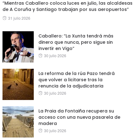
“Mientras Caballero coloca luces en julio, las alcaldesas
de A Coruña y Santiago trabajan por sus aeropuertos”
Posted
31 julio 2026
on
Caballero: “La Xunta tendrá más
dinero que nunca, pero sigue sin
invertir en Vigo”
Posted
30 julio 2026
on
La reforma de la rúa Pazo tendrá
que volver a licitarse tras la
renuncia de la adjudicataria
Posted
30 julio 2026
on
La Praia da Fontaiña recupera su
acceso con una nueva pasarela de
madera
Posted
30 julio 2026
on