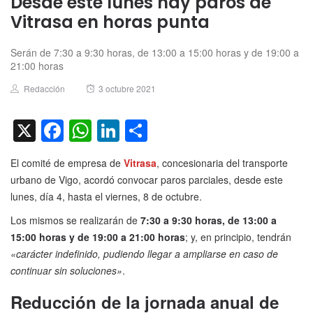
Desde este lunes hay paros de
Vitrasa en horas punta
Serán de 7:30 a 9:30 horas, de 13:00 a 15:00 horas y de 19:00 a
21:00 horas
Author
Posted
Redacción
3 octubre 2021
on
X
Facebook
WhatsApp
LinkedIn
Compartir
El comité de empresa de
Vitrasa
, concesionaria del transporte
urbano de Vigo, acordó convocar paros parciales, desde este
lunes, día 4, hasta el viernes, 8 de octubre.
Los mismos se realizarán de
7:30 a 9:30 horas, de 13:00 a
15:00 horas y de 19:00 a 21:00 horas
; y, en principio, tendrán
«carácter indefinido, pudiendo llegar a ampliarse en caso de
continuar sin soluciones»
.
Reducción de la jornada anual de