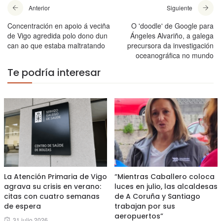
Anterior
Siguiente
Concentración en apoio á veciña
O 'doodle' de Google para
de Vigo agredida polo dono dun
Ángeles Alvariño, a galega
can ao que estaba maltratando
precursora da investigación
oceanográfica no mundo
Te podría interesar
La Atención Primaria de Vigo
“Mientras Caballero coloca
agrava su crisis en verano:
luces en julio, las alcaldesas
citas con cuatro semanas
de A Coruña y Santiago
de espera
trabajan por sus
aeropuertos”
Posted
31 julio 2026