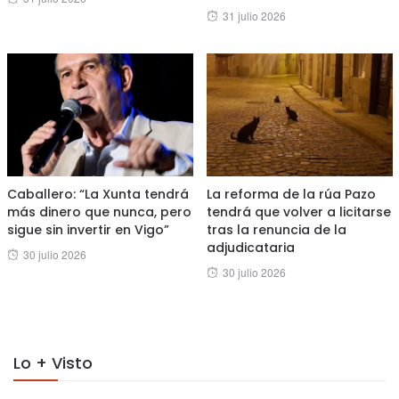
Posted
31 julio 2026
on
on
Caballero: “La Xunta tendrá
La reforma de la rúa Pazo
más dinero que nunca, pero
tendrá que volver a licitarse
sigue sin invertir en Vigo”
tras la renuncia de la
adjudicataria
Posted
30 julio 2026
Posted
30 julio 2026
on
on
Lo + Visto