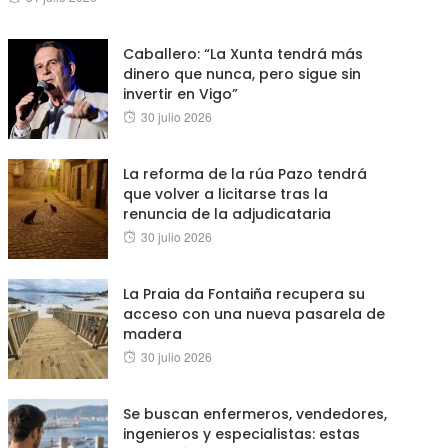
on
Caballero: “La Xunta tendrá más
dinero que nunca, pero sigue sin
invertir en Vigo”
Posted
30 julio 2026
on
La reforma de la rúa Pazo tendrá
que volver a licitarse tras la
renuncia de la adjudicataria
Posted
30 julio 2026
on
La Praia da Fontaiña recupera su
acceso con una nueva pasarela de
madera
Posted
30 julio 2026
on
Se buscan enfermeros, vendedores,
ingenieros y especialistas: estas