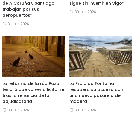
de A Coruña y Santiago
sigue sin invertir en Vigo”
trabajan por sus
Posted
30 julio 2026
aeropuertos”
on
Posted
31 julio 2026
on
La reforma de la rúa Pazo
La Praia da Fontaiña
tendrá que volver a licitarse
recupera su acceso con
tras la renuncia de la
una nueva pasarela de
adjudicataria
madera
Posted
Posted
30 julio 2026
30 julio 2026
on
on