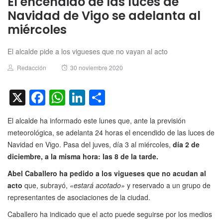
El encendido de las luces de
Navidad de Vigo se adelanta al
miércoles
El alcalde pide a los vigueses que no vayan al acto
Author
Posted
Redacción
30 noviembre 2020
on
X
Facebook
WhatsApp
LinkedIn
Compartir
El alcalde ha informado este lunes que, ante la previsión
meteorológica, se adelanta 24 horas el encendido de las luces de
Navidad en Vigo. Pasa del juves, día 3 al miércoles,
día 2 de
diciembre, a la misma hora: las 8 de la tarde.
Abel Caballero ha pedido a los vigueses que no acudan al
acto
que, subrayó,
«estará acotado»
y reservado a un grupo de
representantes de asociaciones de la ciudad.
Caballero ha indicado que el acto puede seguirse por los medios