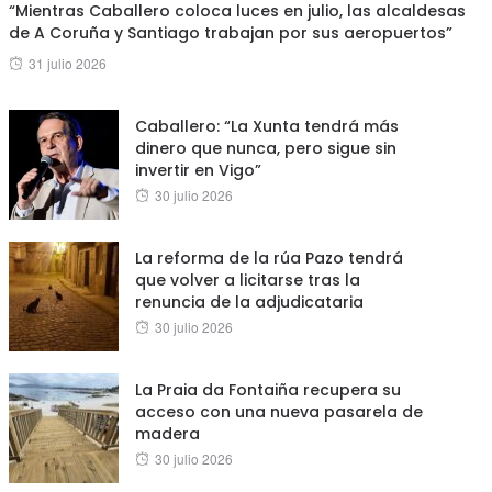
“Mientras Caballero coloca luces en julio, las alcaldesas
de A Coruña y Santiago trabajan por sus aeropuertos”
Posted
31 julio 2026
on
Caballero: “La Xunta tendrá más
dinero que nunca, pero sigue sin
invertir en Vigo”
Posted
30 julio 2026
on
La reforma de la rúa Pazo tendrá
que volver a licitarse tras la
renuncia de la adjudicataria
Posted
30 julio 2026
on
La Praia da Fontaiña recupera su
acceso con una nueva pasarela de
madera
Posted
30 julio 2026
on