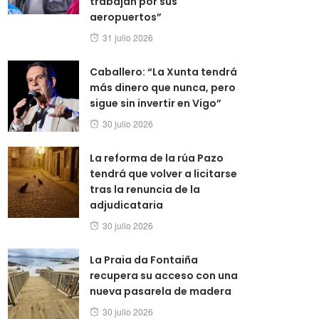
trabajan por sus
aeropuertos”
Posted
31 julio 2026
on
Caballero: “La Xunta tendrá
más dinero que nunca, pero
sigue sin invertir en Vigo”
Posted
30 julio 2026
on
La reforma de la rúa Pazo
tendrá que volver a licitarse
tras la renuncia de la
adjudicataria
Posted
30 julio 2026
on
La Praia da Fontaiña
recupera su acceso con una
nueva pasarela de madera
Posted
30 julio 2026