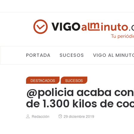
PORTADA
SUCESOS
VIGO AL MINUT
DESTACADOS
SUCESOS
@policia acaba con
de 1.300 kilos de c
Author
Posted
Redacción
29 diciembre 2019
on