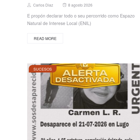
Posted
Author
Carlos Diaz
8 agosto 2026
on
E propón declarar todo o seu percorrido como Espazo
Natural de Interese Local (ENIL)
READ MORE
SUCESOS