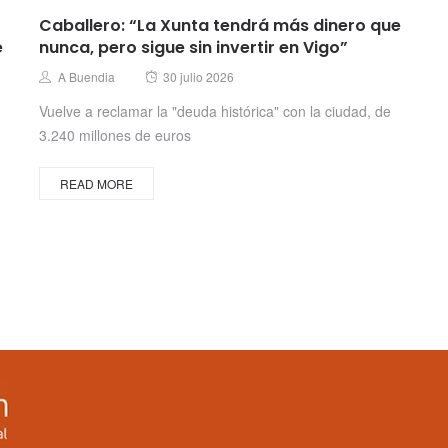
Caballero: “La Xunta tendrá más dinero que
e
nunca, pero sigue sin invertir en Vigo”
Posted
Author
A Buendia
30 julio 2026
on
Vuelve a reclamar la "deuda histórica" con la ciudad, de
3.240 millones de euros
READ MORE