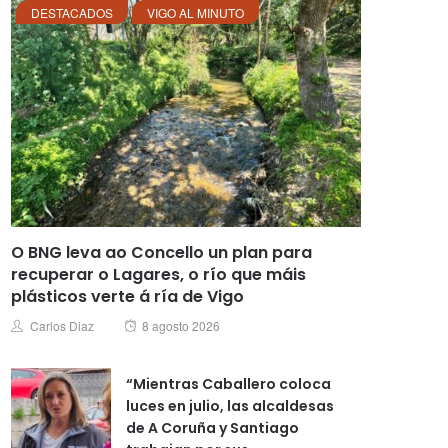
DESTACADOS
VIGO AL MINUTO
O BNG leva ao Concello un plan para
recuperar o Lagares, o río que máis
plásticos verte á ría de Vigo
Posted
Author
Carlos Diaz
8 agosto 2026
on
“Mientras Caballero coloca
luces en julio, las alcaldesas
de A Coruña y Santiago