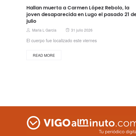
Hallan muerta a Carmen López Rebolo, la
joven desaparecida en Lugo el pasado 21 d
julio
Posted
Author
Maria L Garcia
31 julio 2026
on
El cuerpo fue localizado este viernes
READ MORE