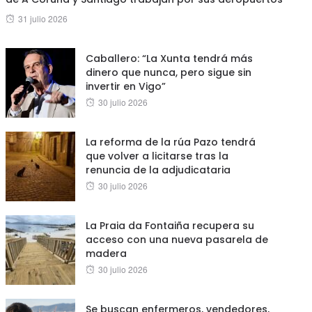
Posted
31 julio 2026
on
Caballero: “La Xunta tendrá más
dinero que nunca, pero sigue sin
invertir en Vigo”
Posted
30 julio 2026
on
La reforma de la rúa Pazo tendrá
que volver a licitarse tras la
renuncia de la adjudicataria
Posted
30 julio 2026
on
La Praia da Fontaiña recupera su
acceso con una nueva pasarela de
madera
Posted
30 julio 2026
on
Se buscan enfermeros, vendedores,