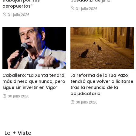
aeropuertos”
Posted
31 julio 2026
Posted
31 julio 2026
on
on
Caballero: “La Xunta tendrá
La reforma de la rúa Pazo
más dinero que nunca, pero
tendrá que volver a licitarse
sigue sin invertir en Vigo”
tras la renuncia de la
adjudicataria
Posted
30 julio 2026
Posted
30 julio 2026
on
on
Lo + Visto