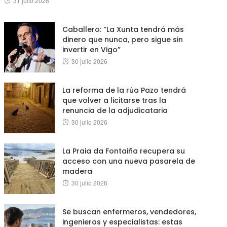
31 julio 2026
on
Caballero: “La Xunta tendrá más
dinero que nunca, pero sigue sin
invertir en Vigo”
Posted
30 julio 2026
on
La reforma de la rúa Pazo tendrá
que volver a licitarse tras la
renuncia de la adjudicataria
Posted
30 julio 2026
on
La Praia da Fontaiña recupera su
acceso con una nueva pasarela de
madera
Posted
30 julio 2026
on
Se buscan enfermeros, vendedores,
ingenieros y especialistas: estas