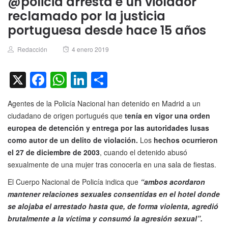
@policia arresta e un violador
reclamado por la justicia
portuguesa desde hace 15 años
Author
Posted
Redacción
4 enero 2019
on
X
Facebook
WhatsApp
LinkedIn
Compartir
Agentes de la Policía Nacional han detenido en Madrid a un
ciudadano de origen portugués que
tenía en vigor una orden
europea de detención y entrega por las autoridades lusas
como autor de un delito de violación.
Los
hechos ocurrieron
el 27 de diciembre de 2003
, cuando el detenido abusó
sexualmente de una mujer tras conocerla en una sala de fiestas.
El Cuerpo Nacional de Policía indica que
“ambos acordaron
mantener relaciones sexuales consentidas en el hotel donde
se alojaba el arrestado hasta que, de forma violenta, agredió
brutalmente a la víctima y consumó la agresión sexual”.