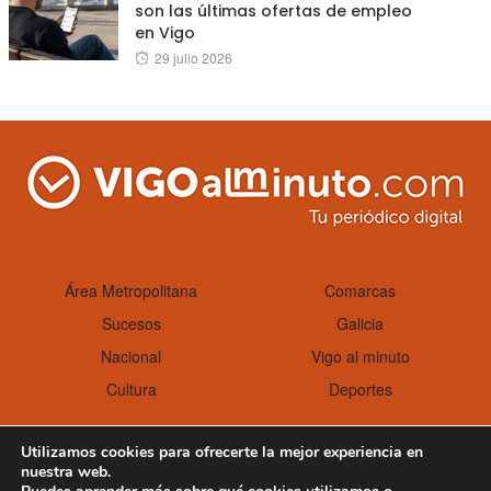
son las últimas ofertas de empleo
en Vigo
Posted
29 julio 2026
on
Área Metropolitana
Comarcas
Sucesos
Galicia
Nacional
Vigo al minuto
Cultura
Deportes
Utilizamos cookies para ofrecerte la mejor experiencia en
nuestra web.
Aviso Legal
Política de cookies