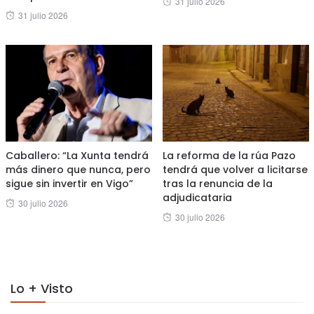
31 julio 2026
Posted
31 julio 2026
on
on
Caballero: “La Xunta tendrá
La reforma de la rúa Pazo
más dinero que nunca, pero
tendrá que volver a licitarse
sigue sin invertir en Vigo”
tras la renuncia de la
adjudicataria
Posted
30 julio 2026
Posted
30 julio 2026
on
on
Lo + Visto