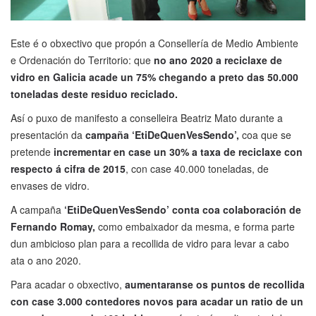
Este é o obxectivo que propón a Consellería de Medio Ambiente
e Ordenación do Territorio: que
no ano 2020 a reciclaxe de
vidro en Galicia acade un 75% chegando a preto das 50.000
toneladas deste residuo reciclado.
Así o puxo de manifesto a conselleira Beatriz Mato durante a
presentación da
campaña ‘EtiDeQuenVesSendo’,
coa que se
pretende
incrementar en case un 30% a taxa de reciclaxe con
respecto á cifra de 2015
, con case 40.000 toneladas, de
envases de vidro.
A campaña
‘EtiDeQuenVesSendo’ conta coa colaboración de
Fernando Romay,
como embaixador da mesma, e forma parte
dun ambicioso plan para a recollida de vidro para levar a cabo
ata o ano 2020.
Para acadar o obxectivo,
aumentaranse os puntos de recollida
con case 3.000 contedores novos para acadar un ratio de un