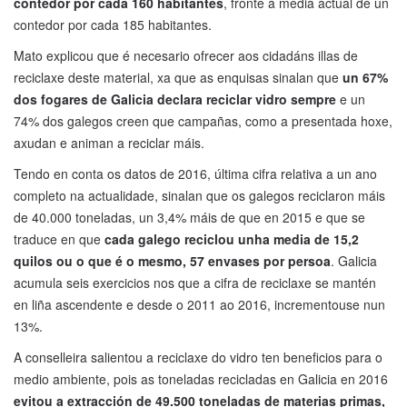
contedor por cada 160 habitantes
, fronte á media actual de un
contedor por cada 185 habitantes.
Mato explicou que é necesario ofrecer aos cidadáns illas de
reciclaxe deste material, xa que as enquisas sinalan que
un 67%
dos fogares de Galicia declara reciclar vidro sempre
e un
74% dos galegos creen que campañas, como a presentada hoxe,
axudan e animan a reciclar máis.
Tendo en conta os datos de 2016, última cifra relativa a un ano
completo na actualidade, sinalan que os galegos reciclaron máis
de 40.000 toneladas, un 3,4% máis de que en 2015 e que se
traduce en que
cada galego reciclou unha media de 15,2
quilos ou o que é o mesmo, 57 envases por persoa
. Galicia
acumula seis exercicios nos que a cifra de reciclaxe se mantén
en liña ascendente e desde o 2011 ao 2016, incrementouse nun
13%.
A conselleira salientou a reciclaxe do vidro ten beneficios para o
medio ambiente, pois as toneladas recicladas en Galicia en 2016
evitou a extracción de 49.500 toneladas de materias primas,