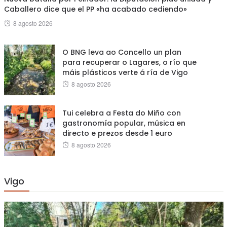
Caballero dice que el PP «ha acabado cediendo»
Posted
8 agosto 2026
on
O BNG leva ao Concello un plan
para recuperar o Lagares, o río que
máis plásticos verte á ría de Vigo
Posted
8 agosto 2026
on
Tui celebra a Festa do Miño con
gastronomía popular, música en
directo e prezos desde 1 euro
Posted
8 agosto 2026
on
Vigo