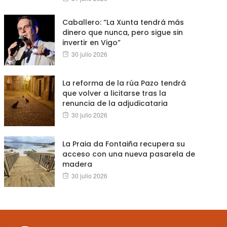
on
Caballero: “La Xunta tendrá más
dinero que nunca, pero sigue sin
invertir en Vigo”
Posted
30 julio 2026
on
La reforma de la rúa Pazo tendrá
que volver a licitarse tras la
renuncia de la adjudicataria
Posted
30 julio 2026
on
La Praia da Fontaiña recupera su
acceso con una nueva pasarela de
madera
Posted
30 julio 2026
on