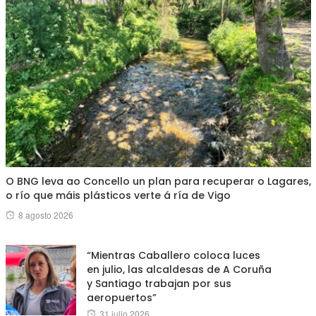
O BNG leva ao Concello un plan para recuperar o Lagares,
o río que máis plásticos verte á ría de Vigo
Posted
8 agosto 2026
on
“Mientras Caballero coloca luces
en julio, las alcaldesas de A Coruña
y Santiago trabajan por sus
aeropuertos”
Posted
31 julio 2026