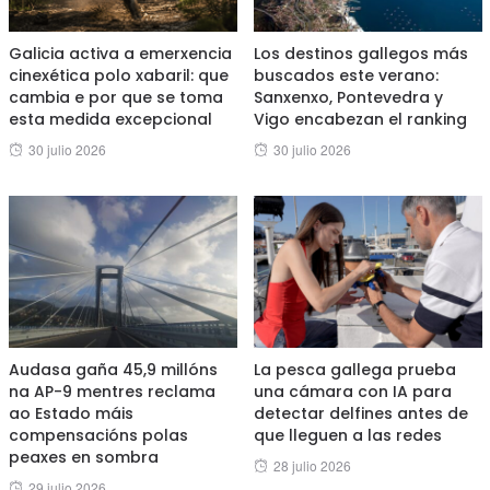
Galicia activa a emerxencia
Los destinos gallegos más
cinexética polo xabaril: que
buscados este verano:
cambia e por que se toma
Sanxenxo, Pontevedra y
esta medida excepcional
Vigo encabezan el ranking
Posted
Posted
30 julio 2026
30 julio 2026
on
on
Audasa gaña 45,9 millóns
La pesca gallega prueba
na AP-9 mentres reclama
una cámara con IA para
ao Estado máis
detectar delfines antes de
compensacións polas
que lleguen a las redes
peaxes en sombra
Posted
28 julio 2026
Posted
29 julio 2026
on