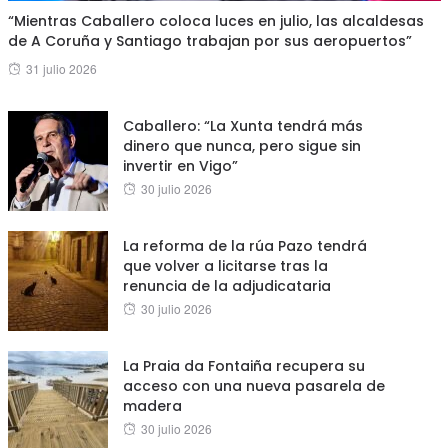
“Mientras Caballero coloca luces en julio, las alcaldesas
de A Coruña y Santiago trabajan por sus aeropuertos”
Posted
31 julio 2026
on
Caballero: “La Xunta tendrá más
dinero que nunca, pero sigue sin
invertir en Vigo”
Posted
30 julio 2026
on
La reforma de la rúa Pazo tendrá
que volver a licitarse tras la
renuncia de la adjudicataria
Posted
30 julio 2026
on
La Praia da Fontaiña recupera su
acceso con una nueva pasarela de
madera
Posted
30 julio 2026