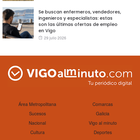
on
Se buscan enfermeros, vendedores,
ingenieros y especialistas: estas
son las últimas ofertas de empleo
en Vigo
Posted
29 julio 2026
on
Área Metropolitana
Comarcas
Sucesos
Galicia
Nacional
Vigo al minuto
Cultura
Deportes