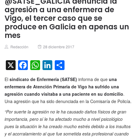
@SATSE_GALICIA denuncia la
agresión a una enfermera de
Vigo, el tercer caso que se
produce en Galicia en apenas un
mes
Author
Posted
Redacción
28 diciembre 2017
on
X
Facebook
WhatsApp
LinkedIn
Compartir
El
sindicato de Enfermería (SATSE)
informa de que
una
enfermera de Atención Primaria de Vigo ha sufrido una
agresión cuando visitaba a una paciente en su domicilio
.
Una agresión que ha sido denunciada en la Comisaría de Policía.
“Por suerte la agresión no le ha causado daños físicos de gran
importancia, pero sí le ha afectado mucho a nivel psicológico
pues la situación le ha creado mucho estrés debido a los insultos
y el acorralamiento al que fue sometida esta profesional cuando