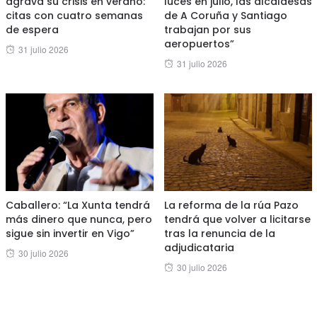
agrava su crisis en verano:
luces en julio, las alcaldesas
citas con cuatro semanas
de A Coruña y Santiago
de espera
trabajan por sus
aeropuertos”
Posted
31 julio 2026
Posted
31 julio 2026
on
on
Caballero: “La Xunta tendrá
La reforma de la rúa Pazo
más dinero que nunca, pero
tendrá que volver a licitarse
sigue sin invertir en Vigo”
tras la renuncia de la
adjudicataria
Posted
30 julio 2026
Posted
30 julio 2026
on
on