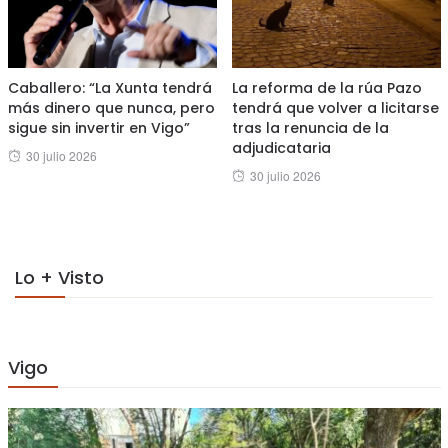
Caballero: “La Xunta tendrá
La reforma de la rúa Pazo
más dinero que nunca, pero
tendrá que volver a licitarse
sigue sin invertir en Vigo”
tras la renuncia de la
adjudicataria
Posted
30 julio 2026
Posted
30 julio 2026
on
on
Lo + Visto
Vigo