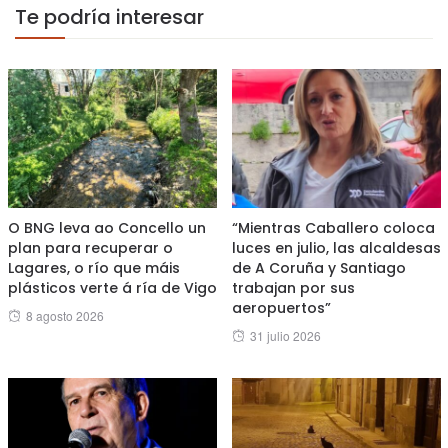
Te podría interesar
O BNG leva ao Concello un
“Mientras Caballero coloca
plan para recuperar o
luces en julio, las alcaldesas
Lagares, o río que máis
de A Coruña y Santiago
plásticos verte á ría de Vigo
trabajan por sus
aeropuertos”
Posted
8 agosto 2026
Posted
31 julio 2026
on
on