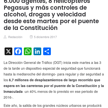
6.000 agentes, 8 helicópteros
Pegasus y más controles de
alcohol, drogas y velocidad
desde este martes por el puente
de la Constitución
Author
Posted
Redacción
5 diciembre 2017
on
X
Facebook
WhatsApp
LinkedIn
Compartir
La Dirección General de Tráfico (DGT) inicia este martes a las 3
de la tarde un dispositivo especial de seguridad-que funcionará
hasta la medianoche del domingo- para regular y dar seguridad a
los
6,7 millones de desplazamientos de largo recorrido que
espera en las carreteras por el puente de la Constitución y la
Inmaculada
-un 40% menos de lo previsto en ese periodo de
2016-.
Este año, la salida de los grandes núcleos urbanos se producirá