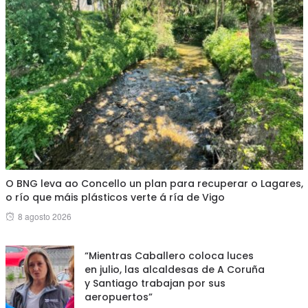
O BNG leva ao Concello un plan para recuperar o Lagares,
o río que máis plásticos verte á ría de Vigo
Posted
8 agosto 2026
on
“Mientras Caballero coloca luces
en julio, las alcaldesas de A Coruña
y Santiago trabajan por sus
aeropuertos”