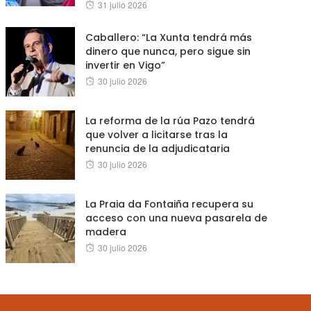
Posted
31 julio 2026
on
Caballero: “La Xunta tendrá más
dinero que nunca, pero sigue sin
invertir en Vigo”
Posted
30 julio 2026
on
La reforma de la rúa Pazo tendrá
que volver a licitarse tras la
renuncia de la adjudicataria
Posted
30 julio 2026
on
La Praia da Fontaiña recupera su
acceso con una nueva pasarela de
madera
Posted
30 julio 2026
on