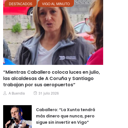
DESTACADOS
VIGO AL MINUTO
“Mientras Caballero coloca luces en julio,
las alcaldesas de A Coruña y Santiago
trabajan por sus aeropuertos”
Posted
Author
A Buendia
31 julio 2026
on
Caballero: “La Xunta tendrá
más dinero que nunca, pero
sigue sin invertir en Vigo”