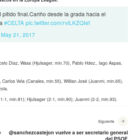
 pitido final.Cariño desde la grada hacia el
va
#CELTA
pic.twitter.com/rviLKZQIef
)
May 21, 2017
celo Díaz, Wass (Hjulsager, min.70), Pablo Hdez., Iago Aspas,
to, Carlos Vela (Canales, min.55), Willian José (Juanmi, min.65),
zola.
1-1, min.81); Hjulsager (2-1, min.90); Juanmi (2-2, min.93).
Siguiente
e
@sanchezcastejon vuelve a ser secretario general
del PSOE