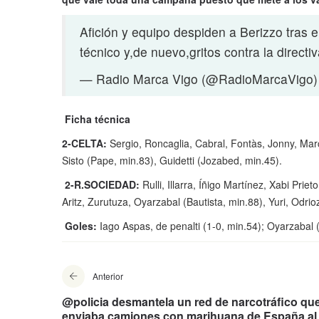
Afición y equipo despiden a Berizzo tras el
técnico y,de nuevo,gritos contra la directi
— Radio Marca Vigo (@RadioMarcaVigo
Ficha técnica
2-CELTA:
Sergio, Roncaglia, Cabral, Fontàs, Jonny, Mar
Sisto (Pape, min.83), Guidetti (Jozabed, min.45).
2-R.SOCIEDAD:
Rulli, Illarra, Íñigo Martínez, Xabi Prie
Aritz, Zurutuza, Oyarzabal (Bautista, min.88), Yuri, Odrio
Goles:
Iago Aspas, de penalti (1-0, min.54); Oyarzabal (
Anterior
@policia desmantela un red de narcotráfico qu
enviaba camiones con marihuana de España al