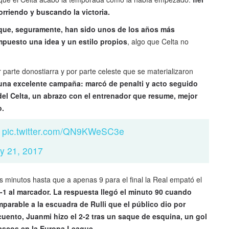
orriendo y buscando la victoria.
s que, seguramente, han sido unos de los años más
impuesto una idea y un estilo propios
, algo que Celta no
parte donostiarra y por parte celeste que se materializaron
na excelente campaña: marcó de penalti y acto seguido
el Celta, un abrazo con el entrenador que resume, mejor
o.
.
pic.twitter.com/QN9KWeSC3e
y 21, 2017
os minutos hasta que a apenas 9 para el final la Real empató el
1-1 al marcador. La respuesta llegó el minuto 90 cuando
parable a la escuadra de Rulli que el público dio por
uento, Juanmi hizo el 2-2 tras un saque de esquina, un gol
ascos en la Europa League.