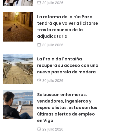
Posted
30 julio 2026
on
La reforma de la rúa Pazo
tendrá que volver a licitarse
tras la renuncia de la
adjudicataria
Posted
30 julio 2026
on
La Praia da Fontaiña
recupera su acceso con una
nueva pasarela de madera
Posted
30 julio 2026
on
Se buscan enfermeros,
vendedores, ingenieros y
especialistas: estas son las
últimas ofertas de empleo
en Vigo
Posted
29 julio 2026