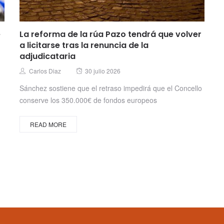
e
La reforma de la rúa Pazo tendrá que volver
a licitarse tras la renuncia de la
adjudicataria
Posted
Author
Carlos Diaz
30 julio 2026
on
Sánchez sostiene que el retraso impedirá que el Concello
conserve los 350.000€ de fondos europeos
READ MORE