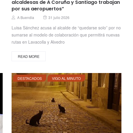
alcaldesas de A Coruña y Santiago trabajan
por sus aeropuertos”
Posted
Author
A Buendia
31 julio 2026
on
Luisa Sánchez acusa al alcalde de “quedarse solo” por no
sumarse al modelo de colaboración que permitirá nuevas
rutas en Lavacolla y Alvedro
READ MORE
DESTACADOS
VIGO AL MINUTO