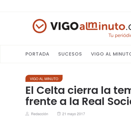
PORTADA
SUCESOS
VIGO AL MINUT
VIGO AL MINUTO
El Celta cierra la t
frente a la Real Soc
Author
Posted
Redacción
21 mayo 2017
on