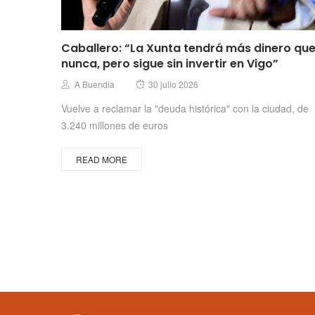
Caballero: “La Xunta tendrá más dinero qu
nunca, pero sigue sin invertir en Vigo”
Posted
Author
A Buendia
30 julio 2026
on
Vuelve a reclamar la "deuda histórica" con la ciudad, de
3.240 millones de euros
READ MORE