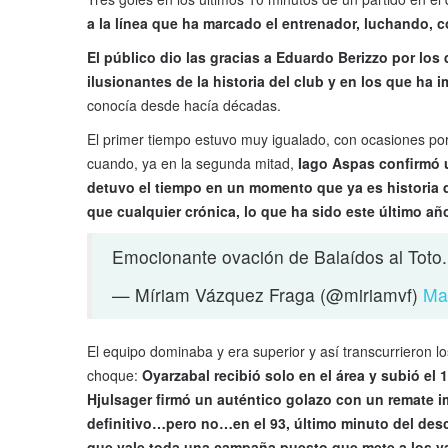
a la línea que ha marcado el entrenador, luchando, c
El público dio las gracias a Eduardo Berizzo por lo
ilusionantes de la historia del club y en los que ha 
conocía desde hacía décadas.
El primer tiempo estuvo muy igualado, con ocasiones por 
cuando, ya en la segunda mitad,
Iago Aspas confirmó u
detuvo el tiempo en un momento que ya es historia d
que cualquier crónica, lo que ha sido este último añ
Emocionante ovación de Balaídos al Toto
— Míriam Vázquez Fraga (@miriamvf)
Ma
El equipo dominaba y era superior y así transcurrieron l
choque:
Oyarzabal recibió solo en el área y subió el 
Hjulsager firmó un auténtico golazo con un remate im
definitivo…pero no…en el 93, último minuto del desc
que vale toda una campaña puesto que mete a los v