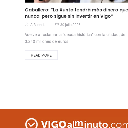
Caballero: “La Xunta tendrá más dinero qu
nunca, pero sigue sin invertir en Vigo”
Posted
Author
A Buendia
30 julio 2026
on
Vuelve a reclamar la "deuda histórica" con la ciudad, de
3.240 millones de euros
READ MORE