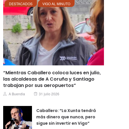
DESTACADOS
VIGO AL MINUTO
“Mientras Caballero coloca luces en julio,
las alcaldesas de A Coruña y Santiago
trabajan por sus aeropuertos”
Posted
Author
A Buendia
31 julio 2026
on
Caballero: “La Xunta tendrá
más dinero que nunca, pero
sigue sin invertir en Vigo”