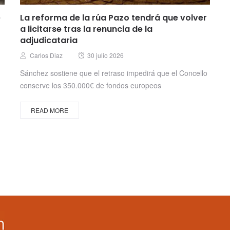
e
La reforma de la rúa Pazo tendrá que volver
a licitarse tras la renuncia de la
adjudicataria
Posted
Author
Carlos Diaz
30 julio 2026
on
Sánchez sostiene que el retraso impedirá que el Concello
conserve los 350.000€ de fondos europeos
READ MORE