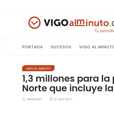
PORTADA
SUCESOS
VIGO AL MINUT
VIGO AL MINUTO
1,3 millones para l
Norte que incluye la
Author
Posted
Redacción
27 abril 2017
on