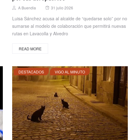
Posted
Author
A Buendia
31 julio 2026
on
Luisa Sánchez acusa al alcalde de “quedarse solo” por no
sumarse al modelo de colaboración que permitirá nuevas
rutas en Lavacolla y Alvedro
READ MORE
DESTACADOS
VIGO AL MINUTO