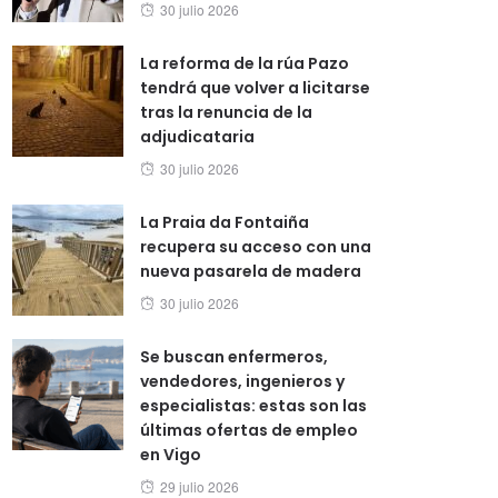
Posted
30 julio 2026
on
La reforma de la rúa Pazo
tendrá que volver a licitarse
tras la renuncia de la
adjudicataria
Posted
30 julio 2026
on
La Praia da Fontaiña
recupera su acceso con una
nueva pasarela de madera
Posted
30 julio 2026
on
Se buscan enfermeros,
vendedores, ingenieros y
especialistas: estas son las
últimas ofertas de empleo
en Vigo
Posted
29 julio 2026