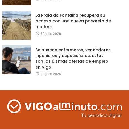
on
La Praia da Fontaiña recupera su
acceso con una nueva pasarela de
madera
Posted
30 julio 2026
on
Se buscan enfermeros, vendedores,
ingenieros y especialistas: estas
son las últimas ofertas de empleo
en Vigo
Posted
29 julio 2026
on