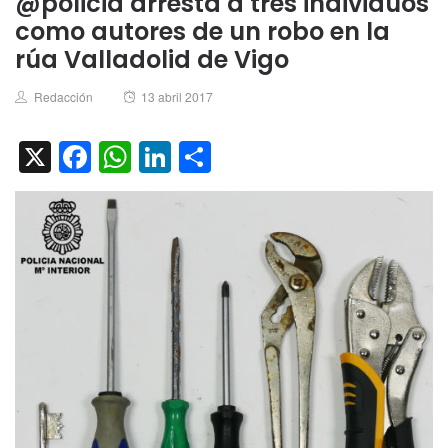
@policia arresta a tres individuos
como autores de un robo en la
rúa Valladolid de Vigo
Author
Posted
Redacción
13 abril 2017
on
X
Facebook
WhatsApp
LinkedIn
Compartir