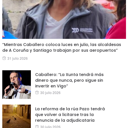
“Mientras Caballero coloca luces en julio, las alcaldesas
de A Coruña y Santiago trabajan por sus aeropuertos”
Posted
31 julio 2026
on
Caballero: “La Xunta tendrá más
dinero que nunca, pero sigue sin
invertir en Vigo”
Posted
30 julio 2026
on
La reforma de la rúa Pazo tendrá
que volver a licitarse tras la
renuncia de la adjudicataria
Posted
30 julio 2026