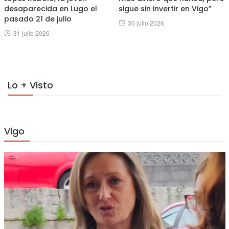
desaparecida en Lugo el
sigue sin invertir en Vigo”
pasado 21 de julio
Posted
30 julio 2026
Posted
31 julio 2026
on
on
Lo + Visto
Vigo