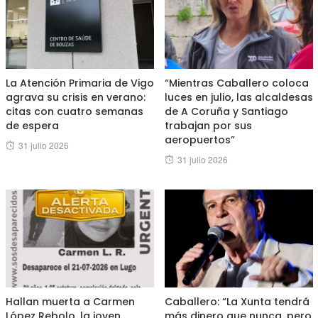
La Atención Primaria de Vigo
“Mientras Caballero coloca
agrava su crisis en verano:
luces en julio, las alcaldesas
citas con cuatro semanas
de A Coruña y Santiago
de espera
trabajan por sus
aeropuertos”
Posted
31 julio 2026
Posted
31 julio 2026
on
on
Hallan muerta a Carmen
Caballero: “La Xunta tendrá
López Rebolo, la joven
más dinero que nunca, pero