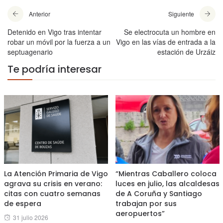
Anterior
Siguiente
Detenido en Vigo tras intentar
Se electrocuta un hombre en
robar un móvil por la fuerza a un
Vigo en las vías de entrada a la
septuagenario
estación de Urzáiz
Te podría interesar
La Atención Primaria de Vigo
“Mientras Caballero coloca
agrava su crisis en verano:
luces en julio, las alcaldesas
citas con cuatro semanas
de A Coruña y Santiago
de espera
trabajan por sus
aeropuertos”
Posted
31 julio 2026