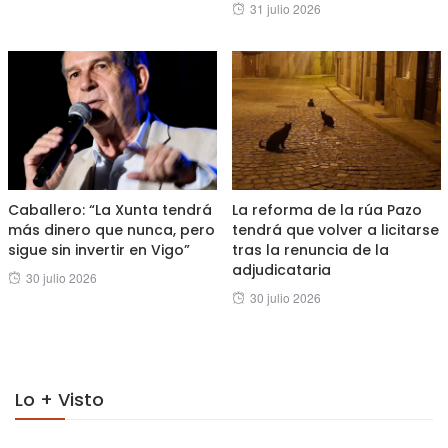
Posted
31 julio 2026
on
on
Caballero: “La Xunta tendrá
La reforma de la rúa Pazo
más dinero que nunca, pero
tendrá que volver a licitarse
sigue sin invertir en Vigo”
tras la renuncia de la
adjudicataria
Posted
30 julio 2026
Posted
30 julio 2026
on
on
Lo + Visto