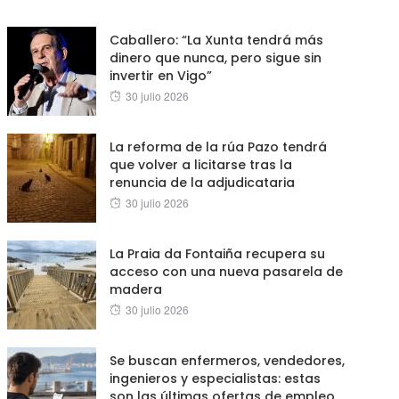
on
Caballero: “La Xunta tendrá más
dinero que nunca, pero sigue sin
invertir en Vigo”
Posted
30 julio 2026
on
La reforma de la rúa Pazo tendrá
que volver a licitarse tras la
renuncia de la adjudicataria
Posted
30 julio 2026
on
La Praia da Fontaiña recupera su
acceso con una nueva pasarela de
madera
Posted
30 julio 2026
on
Se buscan enfermeros, vendedores,
ingenieros y especialistas: estas
son las últimas ofertas de empleo