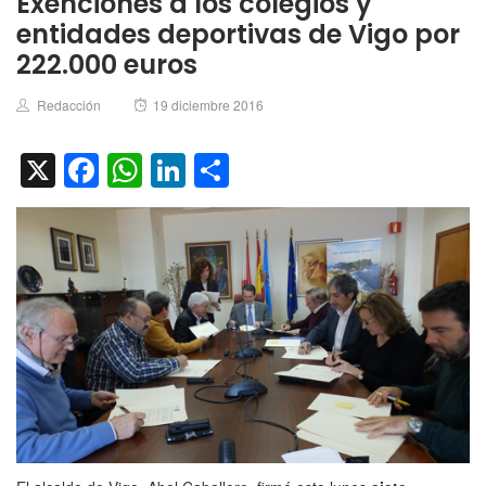
Exenciones a los colegios y
entidades deportivas de Vigo por
222.000 euros
Author
Posted
Redacción
19 diciembre 2016
on
X
Facebook
WhatsApp
LinkedIn
Compartir