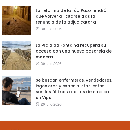
on
La reforma de la rúa Pazo tendrá
que volver a licitarse tras la
renuncia de la adjudicataria
Posted
30 julio 2026
on
La Praia da Fontaiña recupera su
acceso con una nueva pasarela de
madera
Posted
30 julio 2026
on
Se buscan enfermeros, vendedores,
ingenieros y especialistas: estas
son las últimas ofertas de empleo
en Vigo
Posted
29 julio 2026
on