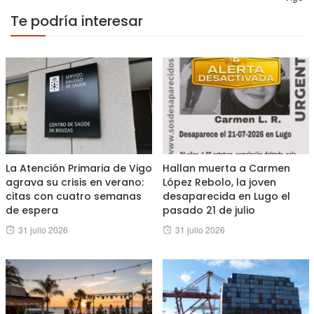
Te podría interesar
La Atención Primaria de Vigo
Hallan muerta a Carmen
agrava su crisis en verano:
López Rebolo, la joven
citas con cuatro semanas
desaparecida en Lugo el
de espera
pasado 21 de julio
Posted
Posted
31 julio 2026
31 julio 2026
on
on