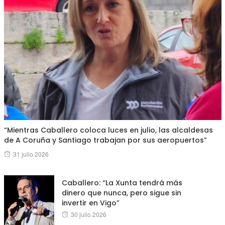
“Mientras Caballero coloca luces en julio, las alcaldesas
de A Coruña y Santiago trabajan por sus aeropuertos”
Posted
31 julio 2026
on
Caballero: “La Xunta tendrá más
dinero que nunca, pero sigue sin
invertir en Vigo”
Posted
30 julio 2026