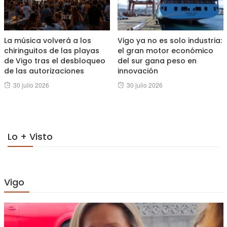
La música volverá a los
Vigo ya no es solo industria:
chiringuitos de las playas
el gran motor económico
de Vigo tras el desbloqueo
del sur gana peso en
de las autorizaciones
innovación
Posted
Posted
30 julio 2026
30 julio 2026
on
on
Lo + Visto
Vigo