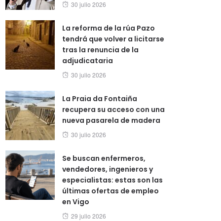
Posted
30 julio 2026
on
La reforma de la rúa Pazo
tendrá que volver a licitarse
tras la renuncia de la
adjudicataria
Posted
30 julio 2026
on
La Praia da Fontaiña
recupera su acceso con una
nueva pasarela de madera
Posted
30 julio 2026
on
Se buscan enfermeros,
vendedores, ingenieros y
especialistas: estas son las
últimas ofertas de empleo
en Vigo
Posted
29 julio 2026