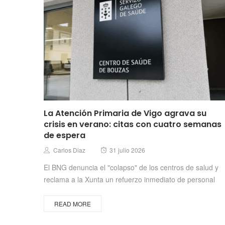
La Atención Primaria de Vigo agrava su
crisis en verano: citas con cuatro semanas
de espera
Posted
Author
Carlos Diaz
31 julio 2026
on
El BNG denuncia el "colapso" de los centros de salud y
reclama a la Xunta un refuerzo inmediato de personal
READ MORE