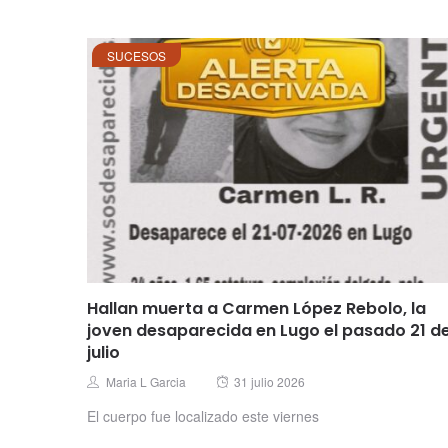
SUCESOS
Hallan muerta a Carmen López Rebolo, la
joven desaparecida en Lugo el pasado 21 d
julio
Posted
Author
Maria L Garcia
31 julio 2026
on
El cuerpo fue localizado este viernes