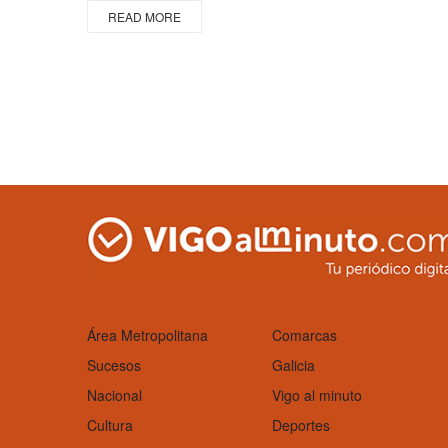
READ MORE
Área Metropolitana
Comarcas
Sucesos
Galicia
Nacional
Vigo al minuto
Cultura
Deportes