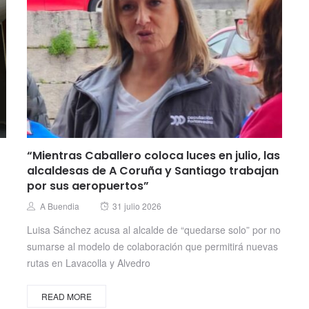
“Mientras Caballero coloca luces en julio, las
alcaldesas de A Coruña y Santiago trabajan
por sus aeropuertos”
Posted
Author
A Buendia
31 julio 2026
on
Luisa Sánchez acusa al alcalde de “quedarse solo” por no
sumarse al modelo de colaboración que permitirá nuevas
rutas en Lavacolla y Alvedro
READ MORE