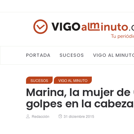
PORTADA
SUCESOS
VIGO AL MINUT
SUCESOS
VIGO AL MINUTO
Marina, la mujer d
golpes en la cabeza
Author
Posted
Redacción
31 diciembre 2015
on