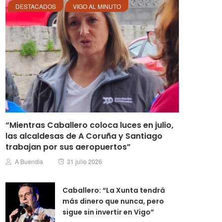
DESTACADOS
VIGO AL MINUTO
“Mientras Caballero coloca luces en julio,
las alcaldesas de A Coruña y Santiago
trabajan por sus aeropuertos”
Posted
Author
A Buendia
31 julio 2026
on
Caballero: “La Xunta tendrá
más dinero que nunca, pero
sigue sin invertir en Vigo”