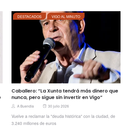
DESTACADOS
VIGO AL MINUTO
Caballero: “La Xunta tendrá más dinero que
e
nunca, pero sigue sin invertir en Vigo”
Posted
Author
A Buendia
30 julio 2026
on
Vuelve a reclamar la "deuda histórica" con la ciudad, de
3.240 millones de euros