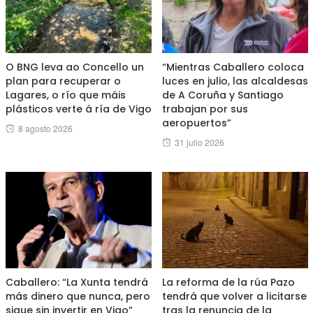
O BNG leva ao Concello un
“Mientras Caballero coloca
plan para recuperar o
luces en julio, las alcaldesas
Lagares, o río que máis
de A Coruña y Santiago
plásticos verte á ría de Vigo
trabajan por sus
aeropuertos”
Posted
8 agosto 2026
Posted
31 julio 2026
on
on
Caballero: “La Xunta tendrá
La reforma de la rúa Pazo
más dinero que nunca, pero
tendrá que volver a licitarse
sigue sin invertir en Vigo”
tras la renuncia de la