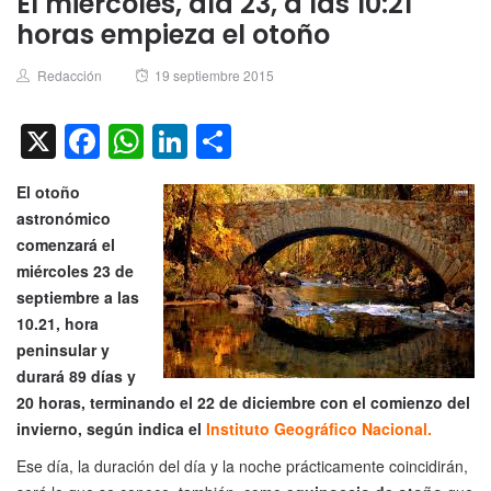
El miércoles, día 23, a las 10:21
horas empieza el otoño
Author
Posted
Redacción
19 septiembre 2015
on
X
Facebook
WhatsApp
LinkedIn
Compartir
El otoño
astronómico
comenzará el
miércoles 23 de
septiembre a las
10.21, hora
peninsular y
durará 89 días y
20 horas, terminando el 22 de diciembre con el comienzo del
invierno, según indica el
Instituto Geográfico Nacional
.
Ese día, la duración del día y la noche prácticamente coincidirán,