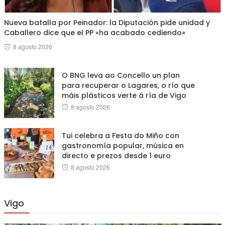
Nueva batalla por Peinador: la Diputación pide unidad y
Caballero dice que el PP «ha acabado cediendo»
Posted
8 agosto 2026
on
O BNG leva ao Concello un plan
para recuperar o Lagares, o río que
máis plásticos verte á ría de Vigo
Posted
8 agosto 2026
on
Tui celebra a Festa do Miño con
gastronomía popular, música en
directo e prezos desde 1 euro
Posted
8 agosto 2026
on
Vigo