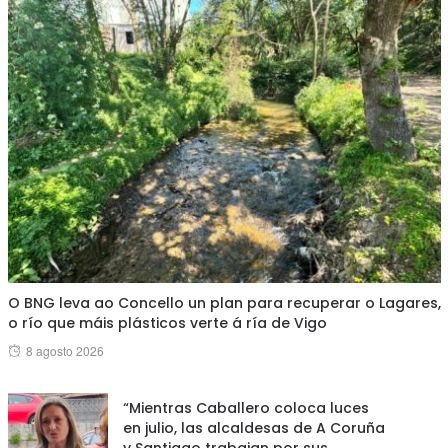
O BNG leva ao Concello un plan para recuperar o Lagares,
o río que máis plásticos verte á ría de Vigo
Posted
8 agosto 2026
on
“Mientras Caballero coloca luces
en julio, las alcaldesas de A Coruña