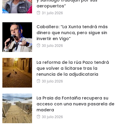
y Santiago trabajan por sus
aeropuertos”
Posted
31 julio 2026
on
Caballero: “La Xunta tendrá más
dinero que nunca, pero sigue sin
invertir en Vigo”
Posted
30 julio 2026
on
La reforma de la rúa Pazo tendrá
que volver a licitarse tras la
renuncia de la adjudicataria
Posted
30 julio 2026
on
La Praia da Fontaiña recupera su
acceso con una nueva pasarela de
madera
Posted
30 julio 2026
on