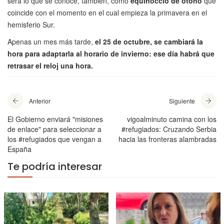
será lo que se conoce, también, como
equinoccio de otoño
que
coincide con el momento en el cual empieza la primavera en el
hemisferio Sur.
Apenas un mes más tarde,
el 25 de octubre, se cambiará la
hora para adaptarla al horario de invierno: ese día habrá que
retrasar el reloj una hora.
Anterior
Siguiente
El Gobierno enviará "misiones
vigoalminuto camina con los
de enlace" para seleccionar a
#refugiados: Cruzando Serbia
los #refugiados que vengan a
hacia las fronteras alambradas
España
Te podría interesar