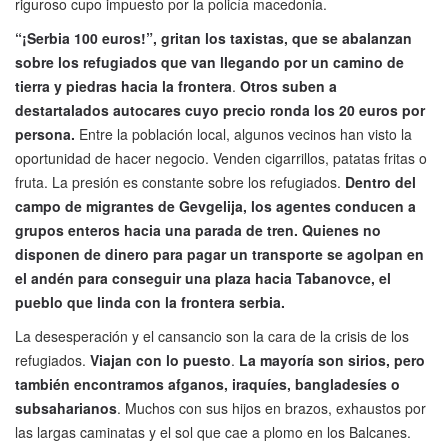
riguroso cupo impuesto por la policía macedonia.
“¡Serbia 100 euros!”, gritan los taxistas, que se abalanzan
sobre los refugiados que van llegando por un camino de
tierra y piedras hacia la frontera
.
Otros suben a
destartalados autocares cuyo precio ronda los 20 euros por
persona.
Entre la población local, algunos vecinos han visto la
oportunidad de hacer negocio. Venden cigarrillos, patatas fritas o
fruta. La presión es constante sobre los refugiados.
Dentro del
campo de migrantes de Gevgelija, los agentes conducen a
grupos enteros hacia una parada de tren. Quienes no
disponen de dinero para pagar un transporte se agolpan en
el andén para conseguir una plaza hacia Tabanovce, el
pueblo que linda con la frontera serbia.
La desesperación y el cansancio son la cara de la crisis de los
refugiados.
Viajan con lo puesto
.
La mayoría son sirios, pero
también encontramos afganos, iraquíes, bangladesíes o
subsaharianos
. Muchos con sus hijos en brazos, exhaustos por
las largas caminatas y el sol que cae a plomo en los Balcanes.