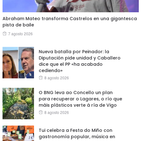
Abraham Mateo transforma Castrelos en una gigantesca
pista de baile
Posted
7 agosto 2026
on
Nueva batalla por Peinador: la
Diputación pide unidad y Caballero
dice que el PP «ha acabado
cediendo»
Posted
8 agosto 2026
on
O BNG leva ao Concello un plan
para recuperar o Lagares, o río que
máis plásticos verte á ría de Vigo
Posted
8 agosto 2026
on
Tui celebra a Festa do Miño con
gastronomía popular, música en