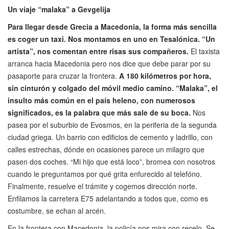
Un viaje “malaka” a Gevgelija
Para llegar desde Grecia a Macedonia, la forma más sencilla
es coger un taxi. Nos montamos en uno en Tesalónica. “Un
artista”, nos comentan entre risas sus compañeros.
El taxista
arranca hacia Macedonia pero nos dice que debe parar por su
pasaporte para cruzar la frontera.
A 180 kilómetros por hora,
sin cinturón y colgado del móvil medio camino. “Malaka”, el
insulto más común en el país heleno, con numerosos
significados, es la palabra que más sale de su boca.
Nos
pasea por el suburbio de Evosmos, en la periferia de la segunda
ciudad griega. Un barrio con edificios de cemento y ladrillo, con
calles estrechas, dónde en ocasiones parece un milagro que
pasen dos coches. “Mi hijo que está loco”, bromea con nosotros
cuando le preguntamos por qué grita enfurecido al telefóno.
Finalmente, resuelve el trámite y cogemos dirección norte.
Enfilamos la carretera E75 adelantando a todos que, como es
costumbre, se echan al arcén.
En la frontera con Macedonia, la policía nos mira con recelo. Se