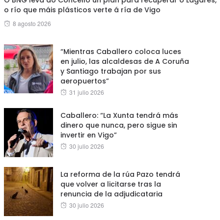
o río que máis plásticos verte á ría de Vigo
Posted
8 agosto 2026
on
“Mientras Caballero coloca luces
en julio, las alcaldesas de A Coruña
y Santiago trabajan por sus
aeropuertos”
Posted
31 julio 2026
on
Caballero: “La Xunta tendrá más
dinero que nunca, pero sigue sin
invertir en Vigo”
Posted
30 julio 2026
on
La reforma de la rúa Pazo tendrá
que volver a licitarse tras la
renuncia de la adjudicataria
Posted
30 julio 2026
on