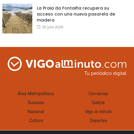
La Praia da Fontaiña recupera su
acceso con una nueva pasarela de
madera
Posted
30 julio 2026
on
Área Metropolitana
Comarcas
Sucesos
Galicia
Nacional
Vigo al minuto
Cultura
Deportes