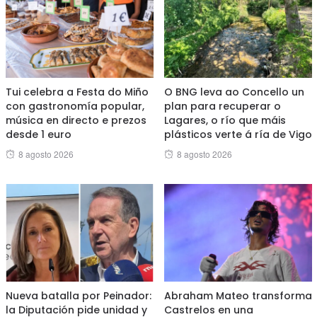
Tui celebra a Festa do Miño
O BNG leva ao Concello un
con gastronomía popular,
plan para recuperar o
música en directo e prezos
Lagares, o río que máis
desde 1 euro
plásticos verte á ría de Vigo
Posted
Posted
8 agosto 2026
8 agosto 2026
on
on
Nueva batalla por Peinador:
Abraham Mateo transforma
la Diputación pide unidad y
Castrelos en una