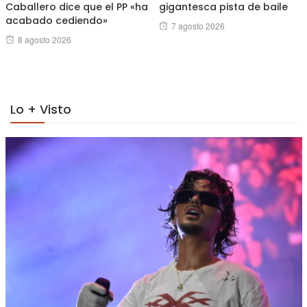
Caballero dice que el PP «ha
gigantesca pista de baile
acabado cediendo»
Posted
7 agosto 2026
Posted
8 agosto 2026
on
on
Lo + Visto