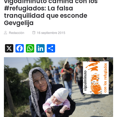
vigoalminuto camina con los
#refugiados: La falsa
tranquilidad que esconde
Gevgelija
Author
Posted
Redacción
16 septiembre 2015
on
X
Facebook
WhatsApp
LinkedIn
Compartir