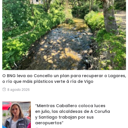
O BNG leva ao Concello un plan para recuperar o Lagares,
o río que máis plásticos verte á ría de Vigo
Posted
8 agosto 2026
on
“Mientras Caballero coloca luces
en julio, las alcaldesas de A Coruña
y Santiago trabajan por sus
aeropuertos”