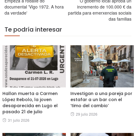
Empeza a rodaxe do
O goberno local aproba un
documental 'Vigo 1972. A hora
incremento de 100.000 € da
da verdade'
partida para emerxencias sociais
das familias
Te podría interesar
Hallan muerta a Carmen
Investigan a una pareja por
López Rebolo, la joven
estafar a un bar con el
desaparecida en Lugo el
‘timo del cambio’
pasado 21 de julio
Posted
29 julio 2026
Posted
31 julio 2026
on
on