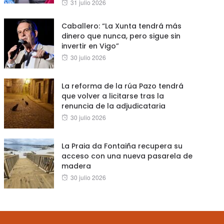
Posted
31 julio 2026
on
Caballero: “La Xunta tendrá más
dinero que nunca, pero sigue sin
invertir en Vigo”
Posted
30 julio 2026
on
La reforma de la rúa Pazo tendrá
que volver a licitarse tras la
renuncia de la adjudicataria
Posted
30 julio 2026
on
La Praia da Fontaiña recupera su
acceso con una nueva pasarela de
madera
Posted
30 julio 2026
on