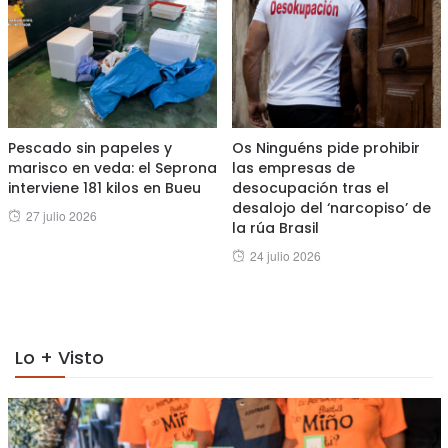
Pescado sin papeles y
Os Ninguéns pide prohibir
marisco en veda: el Seprona
las empresas de
interviene 181 kilos en Bueu
desocupación tras el
desalojo del ‘narcopiso’ de
Posted
27 julio 2026
la rúa Brasil
on
Posted
24 julio 2026
on
Lo + Visto