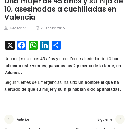
Una mujer de 45 años y su hija de
10, asesinadas a cuchilladas en
Valencia
Author
Posted
Redacción
28 agosto 2015
on
X
Facebook
WhatsApp
LinkedIn
Compartir
Una mujer de unos 45 años y una niña de alrededor de 10
han
fallecido este viernes, pasadas las 2 y media de la tarde, en
Valencia.
Según fuentes de Emergencias, ha sido
un hombre el que ha
alertado de que su mujer y su hija habían sido apuñaladas.
Anterior
Siguiente