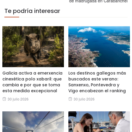
de madrugada en Carabanchel
Te podría interesar
Galicia activa a emerxencia
Los destinos gallegos más
cinexética polo xabaril: que
buscados este verano:
cambia e por que se toma
Sanxenxo, Pontevedra y
esta medida excepcional
Vigo encabezan el ranking
Posted
Posted
30 julio 2026
30 julio 2026
on
on