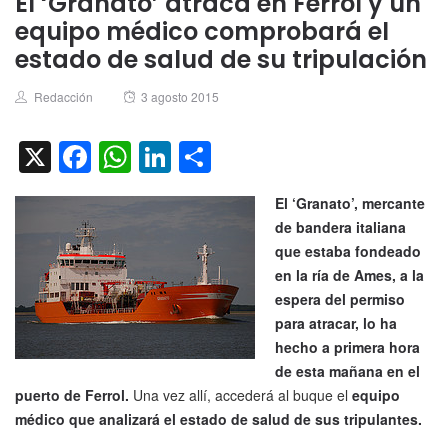
El ‘Granato’ atraca en Ferrol y un
equipo médico comprobará el
estado de salud de su tripulación
Author
Posted
Redacción
3 agosto 2015
on
X
Facebook
WhatsApp
LinkedIn
Compartir
El ‘Granato’, mercante
de bandera italiana
que estaba fondeado
en la ría de Ames, a la
espera del permiso
para atracar, lo ha
hecho a primera hora
de esta mañana en el
puerto de Ferrol.
Una vez allí, accederá al buque el
equipo
médico que analizará el estado de salud de sus tripulantes.