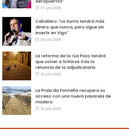
aeropuertos”
Posted
31 julio 2026
on
Caballero: “La Xunta tendrá más
dinero que nunca, pero sigue sin
invertir en Vigo”
Posted
30 julio 2026
on
La reforma de la rúa Pazo tendrá
que volver a licitarse tras la
renuncia de la adjudicataria
Posted
30 julio 2026
on
La Praia da Fontaiña recupera su
acceso con una nueva pasarela de
madera
Posted
30 julio 2026
on