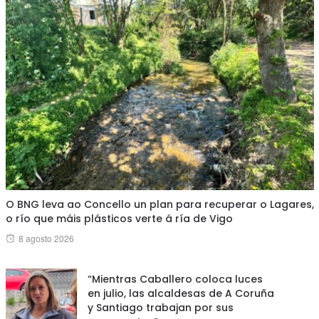
O BNG leva ao Concello un plan para recuperar o Lagares,
o río que máis plásticos verte á ría de Vigo
Posted
8 agosto 2026
on
“Mientras Caballero coloca luces
en julio, las alcaldesas de A Coruña
y Santiago trabajan por sus