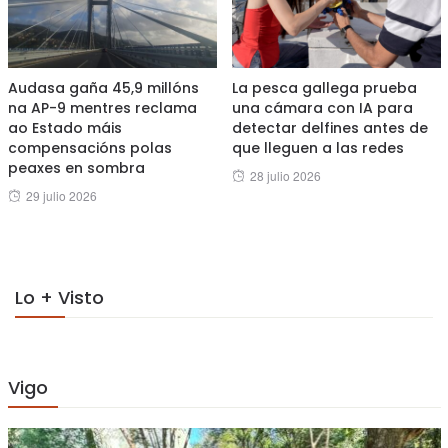
Audasa gaña 45,9 millóns
La pesca gallega prueba
na AP-9 mentres reclama
una cámara con IA para
ao Estado máis
detectar delfines antes de
compensacións polas
que lleguen a las redes
peaxes en sombra
Posted
28 julio 2026
Posted
29 julio 2026
on
on
Lo + Visto
Vigo