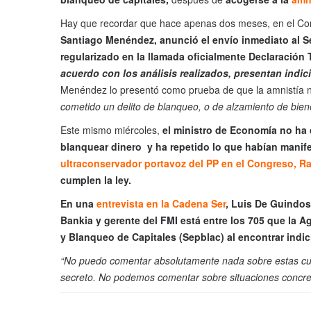
Hay que recordar que hace apenas dos meses, en el Co
Santiago Menéndez, anunció el envío inmediato al S
regularizado en la llamada oficialmente Declaración T
acuerdo con los análisis realizados, presentan indi
Menéndez lo presentó como prueba de que la amnistía no 
cometido un delito de blanqueo, o de alzamiento de bie
Este mismo miércoles,
el ministro de Economía no ha 
blanquear dinero y ha repetido lo que habían manifes
ultraconservador portavoz del PP en el Congreso, R
cumplen la ley.
En una
entrevista en la Cadena Ser
, Luis De Guindos
Bankia y gerente del FMI está entre los 705 que la Ag
y Blanqueo de Capitales (Sepblac) al encontrar indi
“No puedo comentar absolutamente nada sobre estas cue
secreto. No podemos comentar sobre situaciones concret