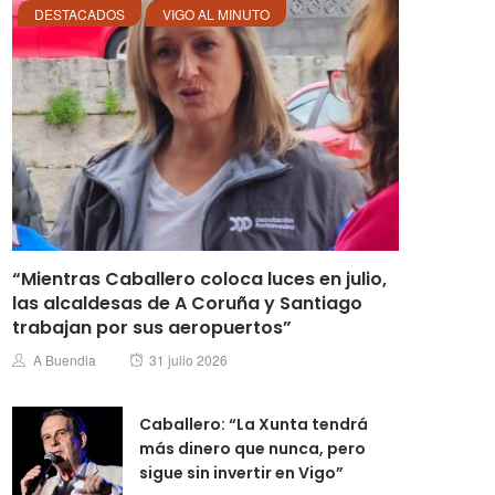
DESTACADOS
VIGO AL MINUTO
“Mientras Caballero coloca luces en julio,
las alcaldesas de A Coruña y Santiago
trabajan por sus aeropuertos”
Posted
Author
A Buendia
31 julio 2026
on
Caballero: “La Xunta tendrá
más dinero que nunca, pero
sigue sin invertir en Vigo”