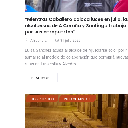
“Mientras Caballero coloca luces en julio, la
alcaldesas de A Coruña y Santiago trabaja
por sus aeropuertos”
Posted
Author
A Buendia
31 julio 2026
on
Luisa Sánchez acusa al alcalde de “quedarse solo” por 
sumarse al modelo de colaboración que permitirá nueva
rutas en Lavacolla y Alvedro
READ MORE
DESTACADOS
VIGO AL MINUTO