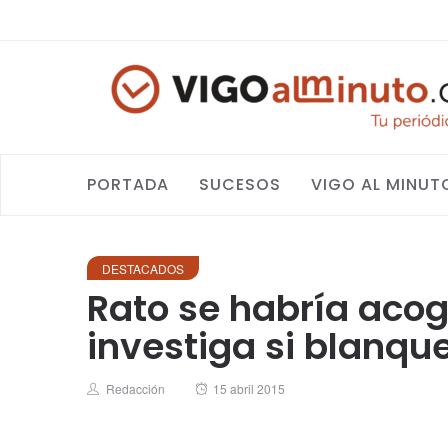
PORTADA
SUCESOS
VIGO AL MINUT
DESTACADOS
Rato se habría acog
investiga si blanqu
Author
Posted
Redacción
15 abril 2015
on