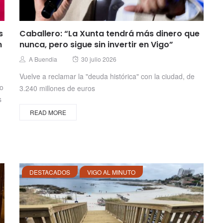
s
Caballero: “La Xunta tendrá más dinero que
n
nunca, pero sigue sin invertir en Vigo”
Posted
Author
A Buendia
30 julio 2026
on
Vuelve a reclamar la "deuda histórica" con la ciudad, de
no
3.240 millones de euros
s
READ MORE
DESTACADOS
VIGO AL MINUTO