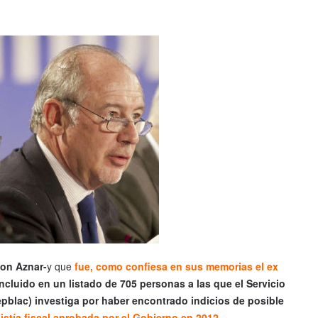
con Aznar-
y que
fue, como confiesa en sus memorias el ex
incluido en un listado de 705 personas a las que el Servicio
pblac) investiga por haber encontrado indicios de posible
stía fiscal aprobada por el Gobierno en 2012.