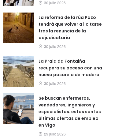
Posted
30 julio 2026
on
La reforma de la rúa Pazo
tendrá que volver a licitarse
tras la renuncia de la
adjudicataria
Posted
30 julio 2026
on
La Praia da Fontaiña
recupera su acceso con una
nueva pasarela de madera
Posted
30 julio 2026
on
Se buscan enfermeros,
vendedores, ingenieros y
especialistas: estas son las
últimas ofertas de empleo
en Vigo
Posted
29 julio 2026