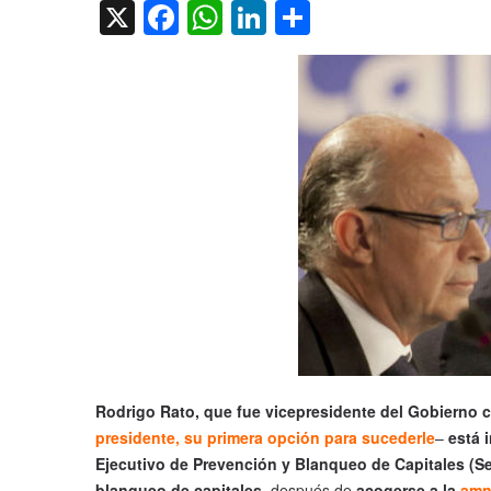
X
Facebook
WhatsApp
LinkedIn
Compartir
Rodrigo Rato, que fue vicepresidente del Gobierno 
presidente, su primera opción para sucederle
–
está 
Ejecutivo de Prevención y Blanqueo de Capitales (Se
blanqueo de capitales,
después de
acogerse a la
amni