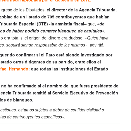
ngreso de los Diputados,
el director de la Agencia Tributaria,
epblac de un listado de 705 contribuyentes que habían
ributaria Especial (DTE) -la amnistía fiscal
– que,
«de
cios de haber podido cometer blanqueo de capitales».
era total si el origen del dinero era dudoso. «
Quien haya
nes, seguirá siendo responsable de los mismos»
, advirtió.
querido confirmar si el Rato está siendo investigado por
tado otros dirigentes de su partido, entre ellos el
afael Hernando
: que todas las instituciones del Estado
 no ha confirmado si el nombre del que fuera presidente de
encia Tributaria remitió al Servicio Ejecutivo de Prevención
cios de blanqueo.
stiones, estamos sujetos a deber de confidencialidad o
as de contribuyentes específicos».