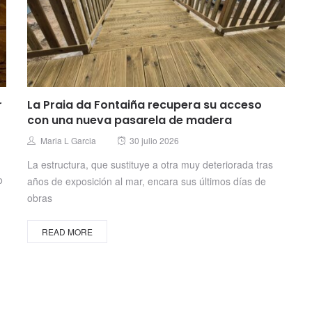
r
La Praia da Fontaiña recupera su acceso
con una nueva pasarela de madera
Posted
Author
Maria L Garcia
30 julio 2026
on
La estructura, que sustituye a otra muy deteriorada tras
o
años de exposición al mar, encara sus últimos días de
obras
READ MORE